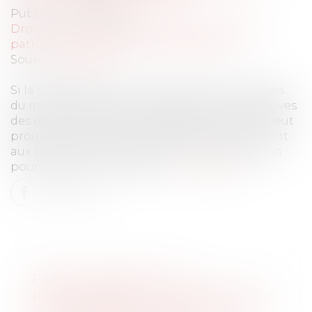
Publié le :
03/08/2023
Droit de la famille, des personnes et de leur
patrimoine
/
Patrimoine et succession
Source :
www.efl.fr
Si la présomption de contribution aux charges
du mariage à proportion des facultés respectives
des époux est jugée irréfragable, l’époux ne peut
prouver ni la sous-contribution de son conjoint
aux charges du mariage ni sa sur-contribution
pour obtenir une créance...
Lire la suite
PAS DE CRÉANCE SI LA
PRÉSOMPTION DE CONTRIBUTION