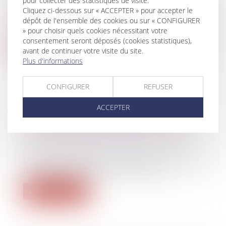
pour collecter des statistiques de visite.
Lorsqu’un enfant est auditionné à
Cliquez ci-dessous sur « ACCEPTER » pour accepter le
l’occasion d’une instance qui le
dépôt de l'ensemble des cookies ou sur « CONFIGURER
concerne,...
» pour choisir quels cookies nécessitant votre
consentement seront déposés (cookies statistiques),
Lire la suite
avant de continuer votre visite du site.
Plus d'informations
CONFIGURER
REFUSER
ACCEPTER
QUEL SUIVI MÉDICAL POUR UN
SALARIÉ MULTI-EMPLOYEURS ?
Droit du travail - Employeurs
/
Droit de la
protection sociale
Les règles liées à la mutualisation du suivi
médical des salariés qui occupen...
Lire la suite