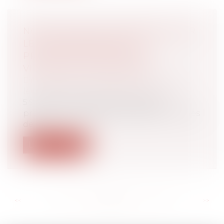
NOUVEAU BILAN MINISTÉRIEL SUR
LES ORDONNANCES DE
PROTECTION CONTRE LES
VIOLENCES CONJUGALES
Droit de la famille, des personnes et de
leur patrimoine
/
Violences familiales
5 901 demandes d’ordonnance de
protection en 2021 face à 208 000 victimes
de...
Lire la suite
<<
<
...
96
97
98
99
100
101
102
...
>
>>