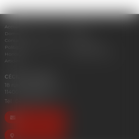
Accueil
Cabinet
Domaines d'intervention
Actus
Contact
Plan du site
Politique de confidentialité
Mentions légales
Honoraires
Politique de cookies
Articles
CÉCILE MOURGUES
18 rue du Collège
11400 CASTELNAUDARY
Tél :
04 68 23 41 32
NOUS CONTACTER
NOUS LOCALISER