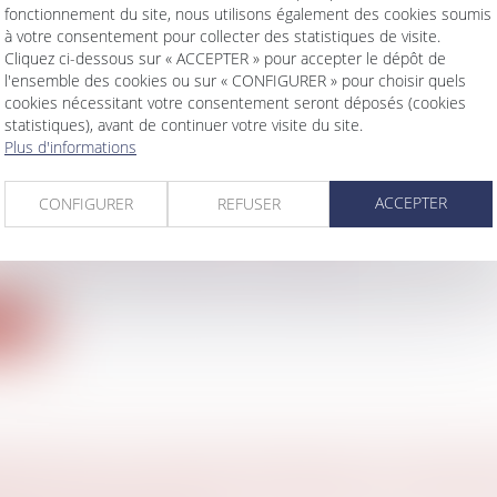
r le fondement de décisions de justice lui attribuant 
fonctionnement du site, nous utilisons également des cookies soumis
à votre consentement pour collecter des statistiques de visite.
Cliquez ci-dessous sur « ACCEPTER » pour accepter le dépôt de
l'ensemble des cookies ou sur « CONFIGURER » pour choisir quels
ite
cookies nécessitant votre consentement seront déposés (cookies
statistiques), avant de continuer votre visite du site.
Plus d'informations
ACCEPTER
CONFIGURER
REFUSER
 LA COUR DE RÉVISION ... RÉVISE
 famille, des personnes et de leur patrimoine
/
Filiatio
lle de quinze ans avait dit, en 1998, avoir été victime de v
ite
REUR EST-IL TENU DE CONCLURE LA VENTE 