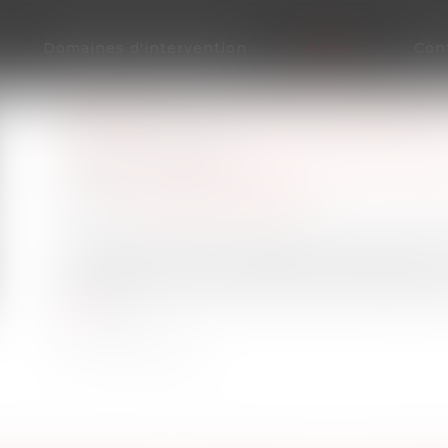
Domaines d'intervention
Actus
Con
PARFOIS, LA COUR DE RÉVISION 
Publié le :
10/01/2023
Droit de la famille, des personnes et de leur 
Source :
www.actu-juridique.fr
Une jeune fille de quinze ans avait dit, en 1998,
tard, elle revient sur sa déposition, dépose u
demander à la Cour d’annuler l’arrêt rendu par
suite