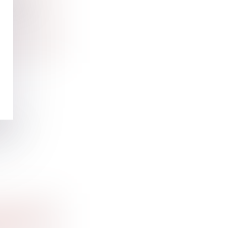
diverses
n
iol....
LORSQUE