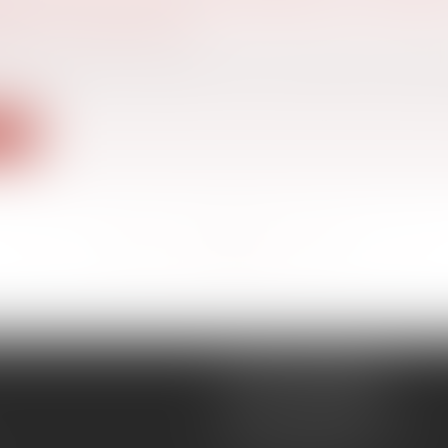
UE PROPOSE UN PRÊT INFÉRIEUR AU MONT
ANS LA PROMESSE ?
aire
ur de cassation, juge à bon droit la juridiction de se
ite
<<
<
...
125
126
127
128
129
130
131
...
>
>>
CÉCILE MOURGUES
18 rue du Collège
11400 CASTELNAUDARY