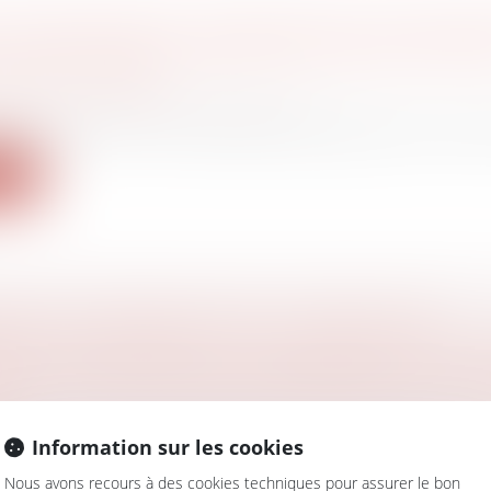
E PARTICIPATION : DANS QUELS CAS UNE SO
E APPLIQUER LE RÉGIME DE FAVEUR LORS 
DE SES TITRES ?
ociétés
/
Transmission d’entreprise
aire récente, le Conseil d’État a dû préciser la notion d
ite
MENT DE SOMMES DUES AU TITRE D’UNE
ATION POUR RECEL SUCCESSORAL EST DE
LLE, DE SORTE QU’IL NE CONSTITUE PAS U
ELLE ET PEUT DONC ÊTRE POURSUIVI SUR L
S
Information sur les cookies
 famille, des personnes et de leur patrimoine
/
Patrimo
Nous avons recours à des cookies techniques pour assurer le bon