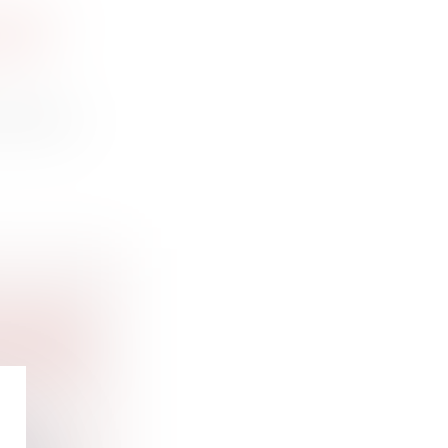
CIÉTÉ
DE LA
e titres...
 NATURE
NE DETTE
ES BIENS
ine et