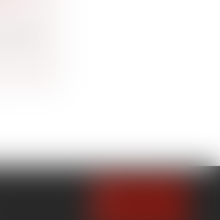
ANT
cond degré
NOUS CONTACTER