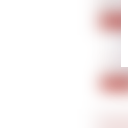
Agissant su
som...
Lire la su
PARFOIS,
Droit de la
Une jeune fi
Lire la su
L'ACQUÉ