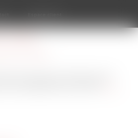
tact
Espace client
... RÉVISE
patrimoine
/
Filiation
 avoir été victime de viol. Presque dix ans plus
n mémoire en défense pour le confirmer et
 la cour d’assises des mineurs en 2003...
Lire la