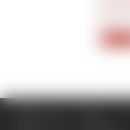
LA BANQ
PRÉVU D
Droit banc
Selon la Co
q...
Lire la su
Accueil
Cabinet
Domaines d'intervention
Actus
Contact
Plan du site
Politique de confidentialité
Mentions légales