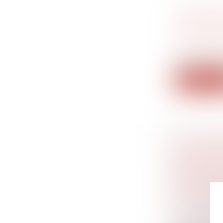
TITRES D
PEUT-ELL
CESSION 
Droit des s
Dans une aff
Lire la su
LE PAIE
CONDAMN
DÉLICTUE
PERSONN
COMMUN
Droit de la
succession