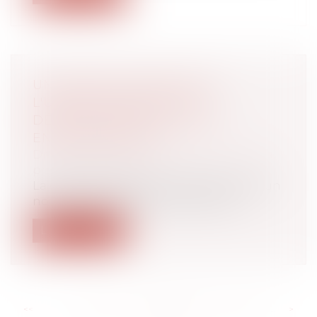
UN NOUVEAU SERVICE DE
L'URSSAF SIMPLIFIE LES
DÉCLARATIONS DES AUTO-
ENTREPRENEURS
Droit du travail - Employeurs
/
Droit de la
protection sociale
La caisse nationale de l'Urssaf propose un
nouveau dispositif permettant aux...
Lire la suite
<<
<
...
218
219
220
221
222
223
224
...
>