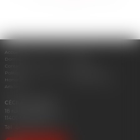
>>
Accueil
Cabinet
Domaines d'intervention
Actus
Contact
Plan du site
Politique de confidentialité
Mentions légales
Honoraires
Politique de cookies
Articles
CÉCILE MOURGUES
18 rue du Collège
11400 CASTELNAUDARY
Tél :
04 68 23 41 32