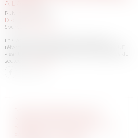
À L'AVENIR
Publié le :
02/11/2021
Droit bancaire
Source :
ec.europa.eu
La Commission a aujourd'hui adopté une
réforme de la réglementation bancaire de l'UE
visant à renforcer la résilience et la durabilité du
secteur.
Lire la suite
PAQUET BANCAIRE 2021 : DE
NOUVELLES RÈGLES POUR
RENFORCER LA RÉSILIENCE DES
BANQUES ET MIEUX LES