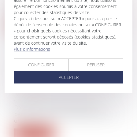
assurer le bon fonctionnement du site, nous utilisons
l’homme avait été saisie par une
également des cookies soumis à votre consentement
Espagnole,...
pour collecter des statistiques de visite.
Cliquez ci-dessous sur « ACCEPTER » pour accepter le
dépôt de l'ensemble des cookies ou sur « CONFIGURER
Lire la suite
» pour choisir quels cookies nécessitant votre
consentement seront déposés (cookies statistiques),
avant de continuer votre visite du site.
Plus d'informations
DONATION-PARTAGE
CONFIGURER
REFUSER
CONJONCTIVE : DÉFINITION ET
ACCEPTER
FISCALITÉ
Droit de la famille, des personnes et de
leur patrimoine
/
Patrimoine et
succession
Dans le cadre d’une transmission
patrimoniale, il est possible d’effectuer
un...
Lire la suite