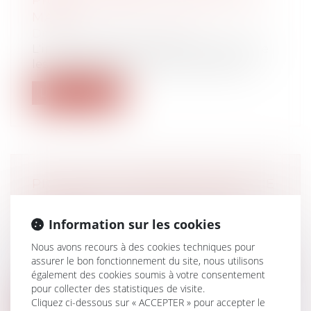
PROFESSIONNELLE AVANT LE 1ER
MARS
Droit du travail - Employeurs
L'index de l'égalité professionnelle entre
les femmes et les hommes comprend...
Lire la suite
PRESTATION COMPENSATOIRE : CE
QU'IL FAUT SAVOIR EN CAS DE
DIVORCE
Information sur les cookies
Droit de la famille, des personnes et de
Nous avons recours à des cookies techniques pour
leur patrimoine
/
Divorce et séparation
assurer le bon fonctionnement du site, nous utilisons
La prestation compensatoire est une aide
également des cookies soumis à votre consentement
qui peut être accordée à l'un des ép...
pour collecter des statistiques de visite.
Cliquez ci-dessous sur « ACCEPTER » pour accepter le
Lire la suite