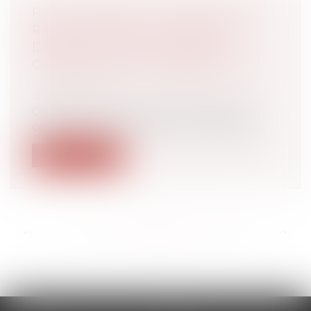
PACTE DUTREIL ET ENGAGEMENT
RÉPUTÉ ACQUIS, QUID DE LA
DIRECTION DE LA SOCIÉTÉ À
COMPTER DE LA TRANSMISSION ?
Droit des sociétés
/
Transmission
d’entreprise
On sait que le pacte Dutreil suppose la
conclusion d’un engament collectif de...
Lire la suite
<<
<
...
74
75
76
77
78
79
80
...
>
>>