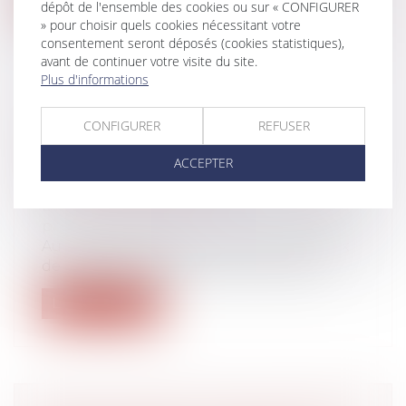
dépôt de l'ensemble des cookies ou sur « CONFIGURER
» pour choisir quels cookies nécessitant votre
consentement seront déposés (cookies statistiques),
avant de continuer votre visite du site.
Plus d'informations
COTISATIONS ET CONTRIBUTIONS
CONFIGURER
REFUSER
SOCIALES -COTISATIONS
SOCIALES : QUELS CHANGEMENTS
ACCEPTER
AU 1ER JANVIER 2024 ?
Droit du travail - Employeurs
/
Droit de la
protection sociale
Au 1er janvier 2024, de nombreux de taux
de cotisations patronales ont évolué...
Lire la suite