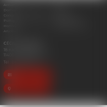
Accueil
Cabinet
Domaines d'intervention
Actus
Contact
Plan du site
Politique de confidentialité
Mentions légales
Honoraires
Politique de cookies
Articles
CÉCILE MOURGUES
18 rue du Collège
11400 CASTELNAUDARY
Tél :
04 68 23 41 32
NOUS CONTACTER
NOUS LOCALISER