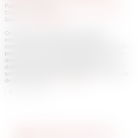
Publié le :
05/02/2024
Droit des sociétés
/
Transmission d’entreprise
Source :
www.aurep.com
On sait que le pacte Dutreil suppose la
conclusion d’un engament collectif de
conservation des titres objet de la transmission
pour une durée minimale de deux ans entre le
donateur ou de cujus et ses associés. On
distingue trois types d’engagement selon qu’il
soit réputé acquis, post-mortem ou écrit au jour
de la transmission...
Lire la suite
PUBLIEZ L'INDEX DE L'ÉGALITÉ