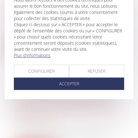
Droit de la famille, des personnes et de
assurer le bon fonctionnement du site, nous utilisons
leur patrimoine
/
Patrimoine et
également des cookies soumis à votre consentement
succession
pour collecter des statistiques de visite.
Action en nullité d’avenants de
Cliquez ci-dessous sur « ACCEPTER » pour accepter le
modifications de clauses bénéficiaires : la
dépôt de l'ensemble des cookies ou sur « CONFIGURER
r...
» pour choisir quels cookies nécessitant votre
consentement seront déposés (cookies statistiques),
Lire la suite
avant de continuer votre visite du site.
Plus d'informations
CONFIGURER
REFUSER
ACCEPTER
DE NOUVELLES PRÉCISIONS SUR
L’INDEMNISATION DU PRENEUR
VICTIME DU MANQUEMENT DU
BAILLEUR À SON OBLIGATION DE
DÉLIVRANCE
Droit immobilier
En cas de manquement du bailleur à son