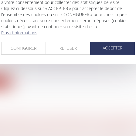
ite
à votre consentement pour collecter des statistiques de visite.
Cliquez ci-dessous sur « ACCEPTER » pour accepter le dépôt de
l'ensemble des cookies ou sur « CONFIGURER » pour choisir quels
cookies nécessitant votre consentement seront déposés (cookies
statistiques), avant de continuer votre visite du site.
Plus d'informations
 D'UN DISPOSITIF D'INDEMNITÉS JOURNALI
ACCEPTER
S PROFESSIONNELS LIBÉRAUX
CONFIGURER
REFUSER
avail - Employeurs
/
Droit de la protection sociale
urd’hui, les arrêts maladie des professionnels libérau
ite
 SALARIALE : QUEL DÉLAI POUR LA DEMAND
E SI LE SALARIÉ SE MARIE À L’ÉTRANGER ?