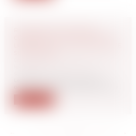
RÈGLEMENT SUCCESSIONS :
CONFIRMATION DE L’ACCEPTION
LIBÉRALE DE LA NOTION DE PACTE
SUCCESSORAL
Droit de la famille, des personnes et de
leur patrimoine
/
Patrimoine et
succession
Le contrat par lequel une personne
organise au profit d’autres parties contra...
Lire la suite
<<
<
...
219
220
221
222
223
224
225
...
>