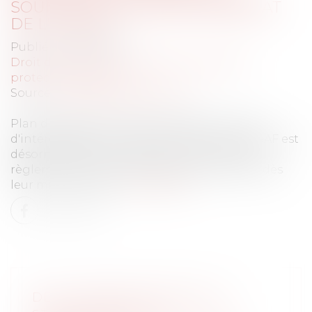
SOUMIS AU CONTRÔLE IMMÉDIAT
DE L'URSSAF
Publié le :
21/10/2021
Droit du travail - Employeurs
/
Droit de la
protection sociale
Source :
www.gerantdesarl.com
Plan d'épargne d'entreprise (PEE), accords
d'intéressement ou de participation, l'URSSAF est
désormais destinataire, pour contrôle, des
règlements ou accords d'épargne salariale dès
leur mise en place.
Lire la suite
DE LA MODIFICATION DE LA