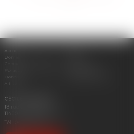
>>
Accueil
Cabinet
Domaines d'intervention
Actus
Contact
Plan du site
Politique de confidentialité
Mentions légales
Honoraires
Politique de cookies
Articles
CÉCILE MOURGUES
18 rue du Collège
11400 CASTELNAUDARY
Tél :
04 68 23 41 32