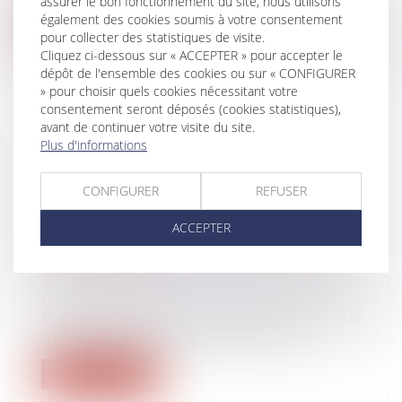
assurer le bon fonctionnement du site, nous utilisons
également des cookies soumis à votre consentement
Lire la suite
pour collecter des statistiques de visite.
Cliquez ci-dessous sur « ACCEPTER » pour accepter le
dépôt de l'ensemble des cookies ou sur « CONFIGURER
» pour choisir quels cookies nécessitant votre
consentement seront déposés (cookies statistiques),
avant de continuer votre visite du site.
NOUVEAU : UN DISPOSITIF
Plus d'informations
D'ÉPARGNE SALARIALE
MIS EN PLACE DANS UNE
CONFIGURER
REFUSER
ENTREPRISE EST DÉSORMAIS
ACCEPTER
SOUMIS AU CONTRÔLE IMMÉDIAT
DE L'URSSAF
Droit du travail - Employeurs
/
Droit de la
protection sociale
Plan d'épargne d'entreprise (PEE), accords
d'intéressement ou de participatio...
Lire la suite