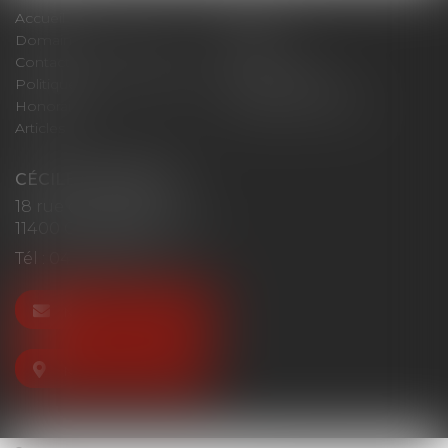
Accueil
Cabinet
Domaines d'intervention
Actus
Contact
Plan du site
Politique de confidentialité
Mentions légales
Honoraires
Politique de cookies
Articles
CÉCILE MOURGUES
18 rue du Collège
11400 CASTELNAUDARY
Tél :
04 68 23 41 32
NOUS CONTACTER
NOUS LOCALISER