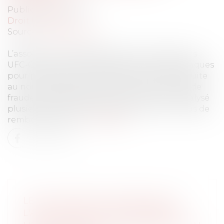
Publié le :
12/07/2022
Droit bancaire
Source :
www.anyti.me
L’association de défense des consommateurs
UFC-Que Choisir porte plainte contre 12 banques
pour pratiques commerciales trompeuses, suite
au non-remboursement de clients victimes de
fraudes. Depuis 2019, l’UFC-Que Choisir a analysé
plusieurs milliers de signalements pour refus de
remboursement.
Lire la suite
LE CSE N’EST PAS CONSULTÉ SI
L'AVIS D'INAPTITUDE DISPENSE