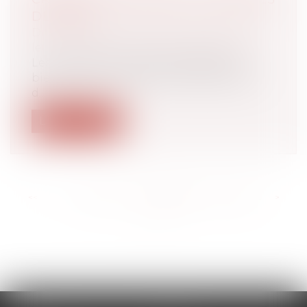
DE BIENS
Droit de la famille, des personnes et de
leur patrimoine
/
Divorce et séparation
Les créances entre époux séparés de
biens, nées à l’occasion du financement
d...
Lire la suite
<<
<
...
160
161
162
163
164
165
166
...
>
>>