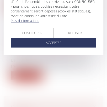
dépôt de l'ensemble des cookies ou sur « CONFIGURER
Lire la suite
» pour choisir quels cookies nécessitant votre
consentement seront déposés (cookies statistiques),
avant de continuer votre visite du site.
Plus d'informations
CONFIGURER
REFUSER
RÉSILIATION JUDICIAIRE : ELLE
ACCEPTER
PREND EFFET AU JOUR DU
JUGEMENT QUI LA PRONONCE
Droit du travail - Salariés
La résiliation judiciaire du CDD est
possible en cas de faute grave de l'empl...
Lire la suite
CRÉANCES ENTRE ÉPOUX SÉPARÉS