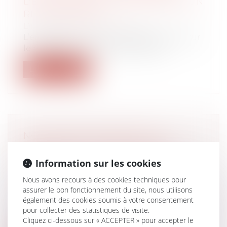
L'EMPLOYEUR DE RECHERCHER UN
RECLASSEMENT
Droit du travail - Employeurs
L’employeur n’a pas à consulter le CSE sur
le reclassement d’un salarié décla...
Lire la suite
NON-REMBOURSEMENT DE
FRAUDES : L’UFC-QUE CHOISIR
PORTE PLAINTE CONTRE 12
Information sur les cookies
BANQUES
Nous avons recours à des cookies techniques pour
Droit bancaire
assurer le bon fonctionnement du site, nous utilisons
L’association de défense des
également des cookies soumis à votre consentement
consommateurs UFC-Que Choisir porte
pour collecter des statistiques de visite.
plainte cont...
Cliquez ci-dessous sur « ACCEPTER » pour accepter le