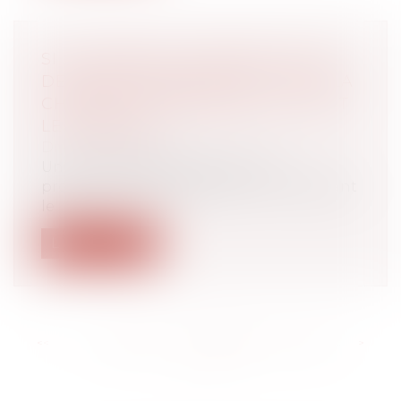
SI LA BANQUE A MANQUÉ À SON
DEVOIR D’INFORMATION, POUR LA
CHAMBRE COMMERCIALE, IL FAUT
LE PROUVER
Droit bancaire
Un contribuable ayant reçu une
proposition de rectification lui contestant
le...
Lire la suite
<<
<
...
189
190
191
192
193
194
195
...
>
>>