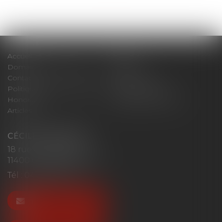
Accueil
Cabinet
Domaines d'intervention
Actus
Contact
Plan du site
Politique de confidentialité
Mentions légales
Honoraires
Politique de cookies
Articles
CÉCILE MOURGUES
18 rue du Collège
11400 CASTELNAUDARY
Tél :
04 68 23 41 32
NOUS CONTACTER