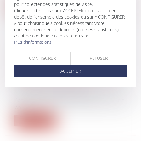
pour collecter des statistiques de visite.
Lire la suite
Cliquez ci-dessous sur « ACCEPTER » pour accepter le
dépôt de l'ensemble des cookies ou sur « CONFIGURER
» pour choisir quels cookies nécessitant votre
consentement seront déposés (cookies statistiques),
avant de continuer votre visite du site.
Plus d'informations
SALARIÉ PROTÉGÉ : PRÉCISIONS
SUR LE LICENCIEMENT POUR
CONFIGURER
REFUSER
FAUTE APRÈS LA PÉRIODE DE
ACCEPTER
PROTECTION SUR DES FAITS
ANTÉRIEURS À SON EXPIRATION
Droit du travail - Salariés
La demande d'autorisation de
licenciement n'est pas nécessaire si d'une
part,...
Lire la suite