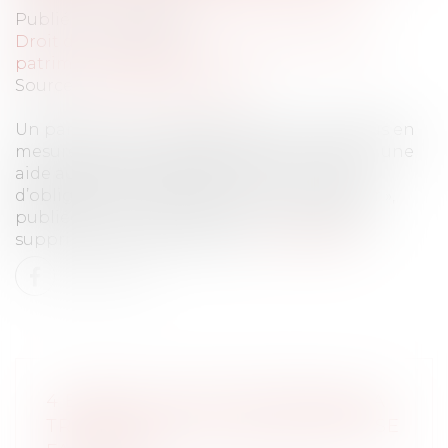
Publié le :
01/05/2024
Droit de la famille, des personnes et de leur
patrimoine
/
Filiation
Source :
www.service-public.fr
Un parent ou un grand-parent qui n’est plus en
mesure d’assurer ses besoins peut solliciter une
aide auprès de ses descendants : on parle
d’obligation alimentaire. La loi « bien vieillir »,
publiée au Journal officiel du 9 avril 2024, la
supprime dans certains cas...
Lire la suite
4 ÉTAPES CLÉS POUR RÉUSSIR LA
TRANSMISSION D’UNE ENTREPRISE