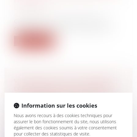
FAMILIALE
Droit des sociétés
/
Transmission
d’entreprise
Construire une entreprise pérenne et
capable de traverser les crises est souv...
Lire la suite
VIOLENCES FAITES AUX FEMMES :
LA PREMIÈRE LOI EUROPÉENNE
DÉFINITIVEMENT ADOPTÉE PAR
LES EURODÉPUTÉS
Information sur les cookies
Droit de la famille, des personnes et de
Nous avons recours à des cookies techniques pour
leur patrimoine
/
Violences familiales
assurer le bon fonctionnement du site, nous utilisons
Après de longues négociations, la
également des cookies soumis à votre consentement
directive européenne pour lutter contre
pour collecter des statistiques de visite.