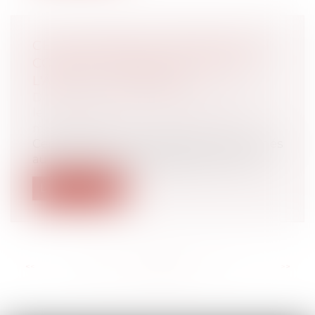
CETTE FORMALITÉ PROTÈGE SON
CONJOINT QUAND ON ATTEINT
L'ÂGE DE LA RETRAITE
Droit de la famille, des personnes et de
leur patrimoine
/
Couples et régime
matrimoniaux
Certains choix qui paraissaient appropriés
au moment du mariage peuvent ne pl...
Lire la suite
<<
<
...
65
66
67
68
69
70
71
...
>
>>