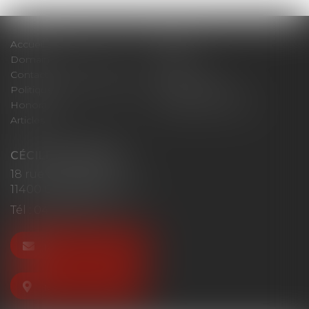
Accueil
Cabinet
Domaines d'intervention
Actus
Contact
Plan du site
Politique de confidentialité
Mentions légales
Honoraires
Politique de cookies
Articles
CÉCILE MOURGUES
18 rue du Collège
11400 CASTELNAUDARY
Tél :
04 68 23 41 32
NOUS CONTACTER
NOUS LOCALISER