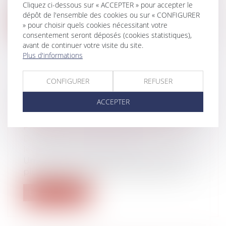
les...
Cliquez ci-dessous sur « ACCEPTER » pour accepter le
dépôt de l'ensemble des cookies ou sur « CONFIGURER
Lire la suite
» pour choisir quels cookies nécessitant votre
consentement seront déposés (cookies statistiques),
avant de continuer votre visite du site.
Plus d'informations
CONFIGURER
REFUSER
LOI BIEN VIEILLIR -SUPPRESSION
DE L’OBLIGATION ALIMENTAIRE
ACCEPTER
ENVERS LE PARENT OU LE GRAND-
PARENT DANS CERTAINS CAS
Droit de la famille, des personnes et de
leur patrimoine
/
Filiation
Un parent ou un grand-parent qui n’est
plus en mesure d’assurer ses besoins p...
Lire la suite