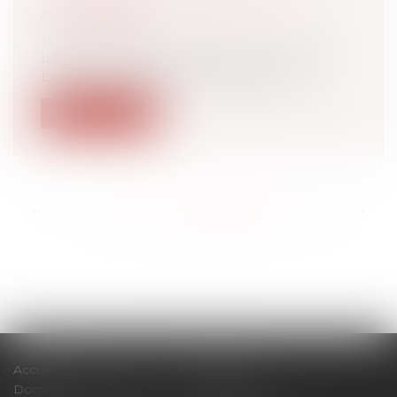
CONFIRMÉE
Droit bancaire
Le taux du livret préféré des Français, le
Livret A, augmentera au 1er févrie...
Lire la suite
<<
<
...
205
206
207
208
209
210
211
...
>
>>
Accueil
Cabinet
Domaines d'intervention
Actus