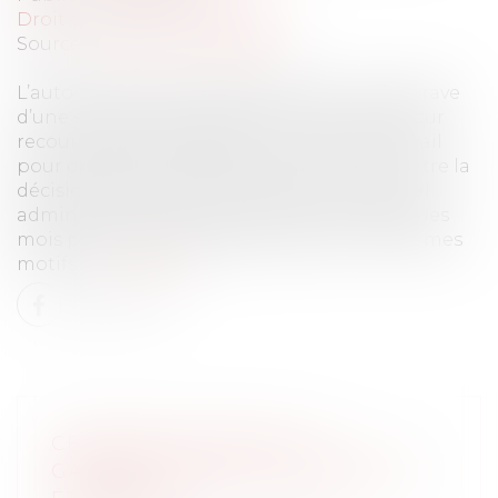
Droit du travail - Employeurs
Source :
www.actu-juridique.fr
L’autorisation de licenciement pour faute grave
d’une salariée protégée ayant été annulée sur
recours hiérarchique par le ministre du travail
pour défaut de motivation et le recours contre la
décision d’annulation rejetée par le tribunal
administratif, la salariée est licenciée quelques
mois plus tard pour faute grave pour les mêmes
motifs...
Lire la suite
CESSIONS D'ACTIONS : LA
GARANTIE D'ÉVICTION N'EST PAS