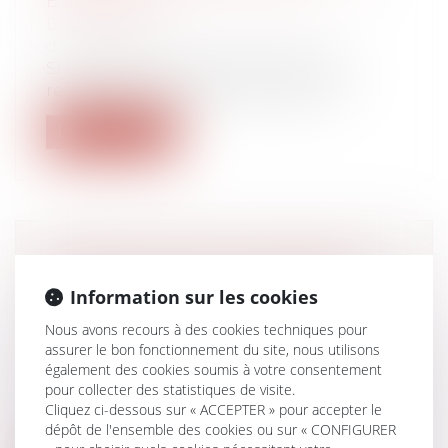
ÉTERNELLE !
Droit des sociétés
/
Transmission
d’entreprise
Si la liberté d'entreprendre peut être
restreinte par l'effet d'une garantie...
Lire la suite
PROPOSITION DE LOI VISANT À
FACILITER LE CHANGEMENT DE
Information sur les cookies
NOM DES ENFANTS APRÈS UN
Nous avons recours à des cookies techniques pour
DIVORCE
assurer le bon fonctionnement du site, nous utilisons
Droit de la famille, des personnes et de
également des cookies soumis à votre consentement
leur patrimoine
/
Divorce et séparation
pour collecter des statistiques de visite.
Faciliter le changement de nom de
Cliquez ci-dessous sur « ACCEPTER » pour accepter le
l’enfant à la suite d’un divorce. Tel est l...
dépôt de l'ensemble des cookies ou sur « CONFIGURER