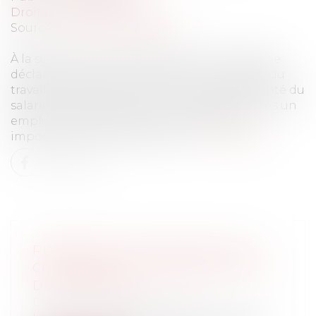
Droit du travail - Salariés
Source :
www.actu-juridique.fr
À la suite d’un accident du travail, une salariée
déclarée inapte à son poste par le médecin du
travail, dont l’avis mentionnait « L’état de santé du
salarié fait obstacle à tout reclassement dans un
emploi » est licenciée pour inaptitude et
impossibilité de reclassement...
Lire la suite
RENONCER À UNE MISE À PIED
CONSERVATOIRE N'EMPÊCHE PAS
DE LICENCIER
Droit du travail - Employeurs