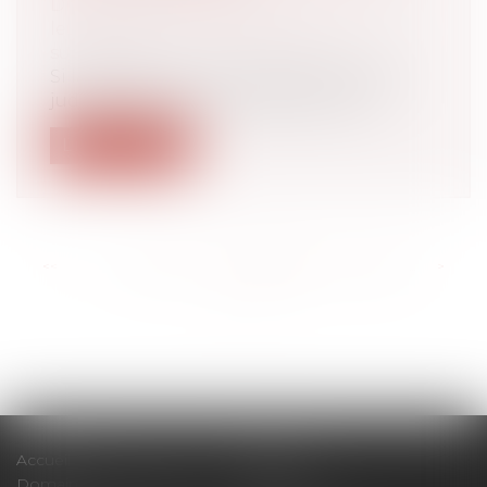
Droit de la famille, des personnes et de
leur patrimoine
/
Patrimoine et
succession
Si la loi prévoit une procédure de levée
judiciaire du secret professionnel p...
Lire la suite
<<
<
...
162
163
164
165
166
167
168
...
>
>>
Accueil
Cabinet
Domaines d'intervention
Actus