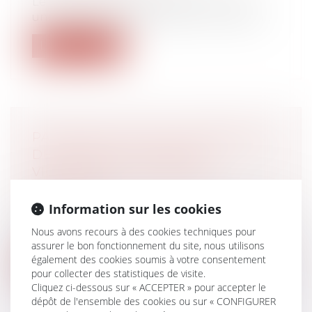
Le fait pour l'employeur de renoncer à
une mise à pied conservatoire, en dema...
Lire la suite
PAS DE NULLITÉ DE L’OPÉRATION
DE CRÉDIT DE LA SEULE
VIOLATION DU MONOPOLE
BANCAIRE
Droit bancaire
Information sur les cookies
Dans un arrêt en date du 15 juin 2022, la
Nous avons recours à des cookies techniques pour
chambre commerciale de la Cour de c...
assurer le bon fonctionnement du site, nous utilisons
également des cookies soumis à votre consentement
Lire la suite
pour collecter des statistiques de visite.
Cliquez ci-dessous sur « ACCEPTER » pour accepter le
dépôt de l'ensemble des cookies ou sur « CONFIGURER