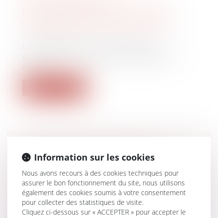
PROFESSIONNEL, DANS QUELS
CAS EST-CE UNE OBLIGATION ?
Droit bancaire
L’ouverture d’un compte bancaire
professionnel peut être obligatoire ou
non,...
Lire la suite
L’EMPLOYEUR NE PEUT PAS
Information sur les cookies
PROPOSER AU SALARIÉ INAPTE UN
Nous avons recours à des cookies techniques pour
POSTE DE RECLASSEMENT NON
assurer le bon fonctionnement du site, nous utilisons
CONFORME À LA CONVENTION
également des cookies soumis à votre consentement
COLLECTIVE !
pour collecter des statistiques de visite.
Droit du travail - Employeurs
Cliquez ci-dessous sur « ACCEPTER » pour accepter le