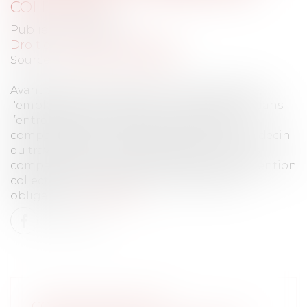
COLLECTIVE !
Publié le :
09/11/2021
Droit du travail - Employeurs
Source :
www.editions-tissot.fr
Avant de pouvoir licencier un salarié inapte,
l'employeur doit s’assurer qu’il n’existe pas dans
l’entreprise, d’autres postes disponibles,
compatibles avec les préconisations du médecin
du travail. Mais si le poste proposé n'est pas
compatible avec les dispositions de la convention
collective, l'employeur ne remplit pas son
obligation.
Lire la suite
COMPTE BANCAIRE