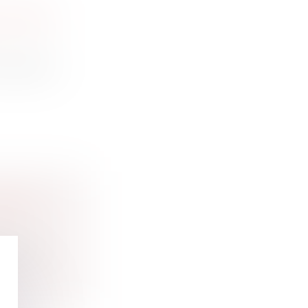
E MIEUX
ndemnisés
D’UNE
fait e...