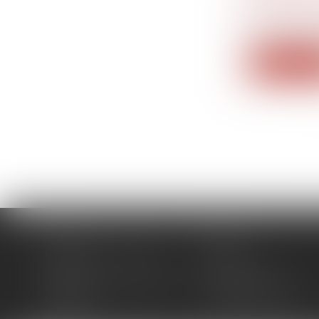
MÊME ÊT
Droit du tr
Lorsqu'il es
Lire la su
Accueil
Cabinet
Domaines d'intervention
Actus
Contact
Plan du site
Politique de confidentialité
Mentions légales
Honoraires
Politique de cookies
Articles