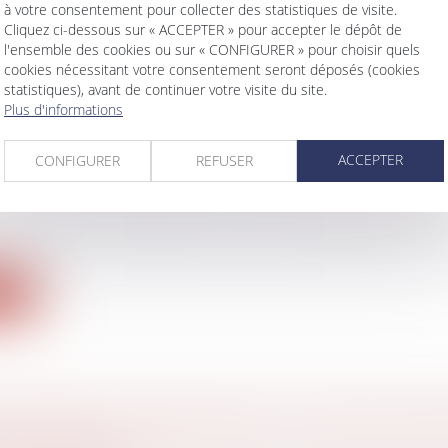
à votre consentement pour collecter des statistiques de visite.
Cliquez ci-dessous sur « ACCEPTER » pour accepter le dépôt de
l'ensemble des cookies ou sur « CONFIGURER » pour choisir quels
cookies nécessitant votre consentement seront déposés (cookies
SSANCE GRATUITE DU LOGEMENT FAMILIAL 
statistiques), avant de continuer votre visite du site.
Plus d'informations
UGE À L’ÉPOUSE AU TITRE DU DEVOIR DE S
PAS ÊTRE PRIS EN CONSIDÉRATION DANS
ACCEPTER
CONFIGURER
REFUSER
ATION DE LA PRESTATION COMPENSATOIRE
 famille, des personnes et de leur patrimoine
/
Divorce
affaire un divorce est prononcé entre deux époux, l’é
ite
IMPOSÉES À L'EMPLOYEUR : LE CSE DOIT Q