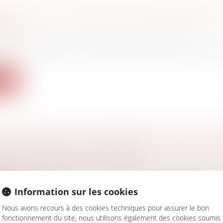
GIAIRES DE LA FORMATION PROFESSIONNELL
RÉS
avail - Employeurs
/
Droit de la protection sociale
du 1er mai 2021, la rémunération des chômeurs non i
ite
YEUR NE PEUT PAS DEMANDER LA NULLITÉ 
ION DE FORFAIT EN HEURES
vail - Salariés
rié peut se prévaloir de la nullité de la convention de for
Information sur les cookies
ite
Nous avons recours à des cookies techniques pour assurer le bon
fonctionnement du site, nous utilisons également des cookies soumis