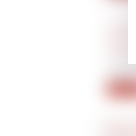
LA JOUI
PAR LE J
NE DOIT 
L’ÉVALU
Droit de la
séparation
Dans cette 
invoqua...
Lire la su
NORMES 