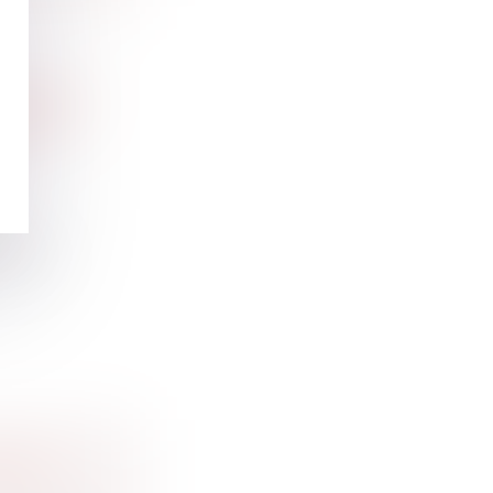
ACCORDÉ
ECOURS
 et
pouse
UAND