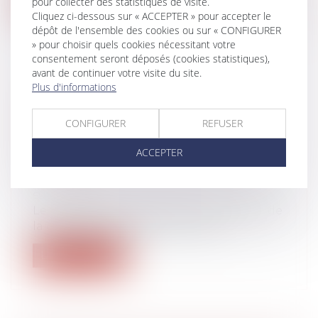
Lire la suite
pour collecter des statistiques de visite.
Cliquez ci-dessous sur « ACCEPTER » pour accepter le
dépôt de l'ensemble des cookies ou sur « CONFIGURER
» pour choisir quels cookies nécessitant votre
consentement seront déposés (cookies statistiques),
avant de continuer votre visite du site.
Plus d'informations
DES LEGS AVEC FACULTÉ
D'ATTRIBUTION EXCLUENT LA
CONFIGURER
REFUSER
QUALIFICATION DE TESTAMENT-
PARTAGE
ACCEPTER
Droit de la famille, des personnes et de
leur patrimoine
/
Patrimoine et
succession
Le testateur qui organise la répartition de
la quasi-totalité de son patrimoi...
Lire la suite