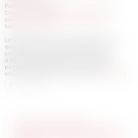
Publié le :
15/06/2022
Droit de la famille, des personnes et de leur
patrimoine
/
Patrimoine et succession
Source :
www.efl.fr
Le testateur qui organise la répartition de la
quasi-totalité de son patrimoine propre et
commun entre ses héritiers au moyen
d’attributions facultatives ne réalise pas un
partage testamentaire mais un testament
ordinaire, à défaut d’acte d’autorité.
Lire la suite
RÉALISATION D'HEURES
SUPPLÉMENTAIRES ET BESOINS DE