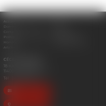
Accueil
Cabinet
Domaines d'intervention
Actus
Contact
Plan du site
Politique de confidentialité
Mentions légales
Honoraires
Politique de cookies
Articles
CÉCILE MOURGUES
18 rue du Collège
11400 CASTELNAUDARY
Tél :
04 68 23 41 32
NOUS CONTACTER
NOUS LOCALISER