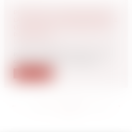
PRÉVOYANCE COMPLÉMENTAIRE :
LA COUR DE CASSATION RAPPELLE
LE RÉGIME DES CONTRIBUTIONS
PATRONALES
Droit du travail - Employeurs
/
Droit de la
protection sociale
Par arrêt du jeudi 12 mai 2022, la Cour de
cassation rappelle aux entreprises...
Lire la suite
<<
<
...
166
167
168
169
170
171
172
...
>
>>