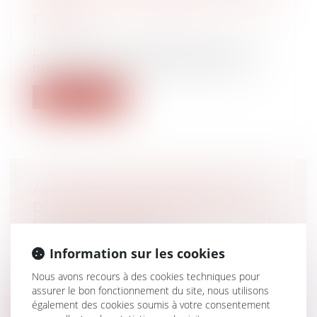
SERVICE : C'EST L'EMPLOYEUR QUI
DÉCIDE
Droit du travail - Employeurs
La réponse ministérielle n° 38285 du 10
mai 2022 apporte des précisions sur l...
Lire la suite
ACTION EN RECONNAISSANCE
D’UN CONTRAT DE TRAVAIL : QUEL
DÉLAI POUR AGIR ?
Droit du travail - Salariés
Information sur les cookies
Pour la première fois, à notre
connaissance, la Cour de cassation pose
Nous avons recours à des cookies techniques pour
comme...
assurer le bon fonctionnement du site, nous utilisons
également des cookies soumis à votre consentement