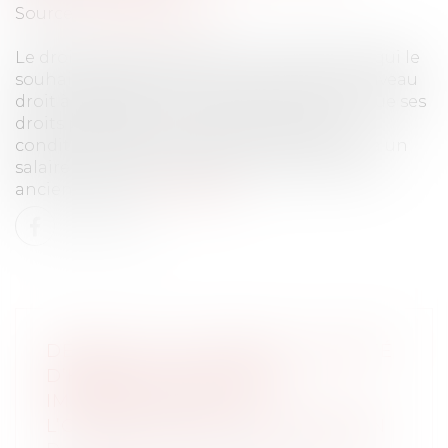
Source :
www.unedic.org
Le droit d’option permet à tout allocataire qui le
souhaite de demander l’ouverture d’un nouveau
droit à l’ARE, revu à la hausse, alors même que ses
droits précédents ne sont pas épuisés. À
condition d’avoir travaillé au moins 6 mois à un
salaire plus important et de renoncer à ses
anciens droits.
Lire la suite
DÉBITEUR DU RAPPORT : QUALITÉ
D’HÉRITIER AB INTESTAT
IMPÉRATIVE LORS DE
L’OUVERTURE DE LA SUCCESSION