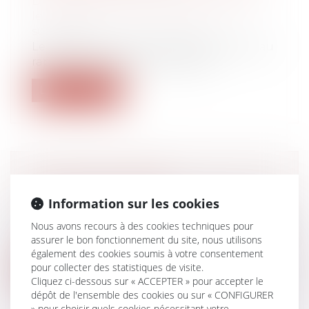
Droit de la famille, des personnes et de
leur patrimoine
/
Patrimoine et
succession
Le bénéficiaire d’une libéralité est tenu au
rapport successoral à la conditi...
Lire la suite
LE DROIT D’OPTION
Droit du travail - Employeurs
/
Droit de la
Information sur les cookies
protection sociale
Nous avons recours à des cookies techniques pour
Le droit d’option permet à tout allocataire
assurer le bon fonctionnement du site, nous utilisons
qui le souhaite de demander l’ouv...
également des cookies soumis à votre consentement
pour collecter des statistiques de visite.
Lire la suite
Cliquez ci-dessous sur « ACCEPTER » pour accepter le
dépôt de l'ensemble des cookies ou sur « CONFIGURER
» pour choisir quels cookies nécessitant votre