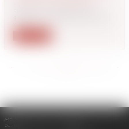
Droit immobilier
/
Baux d'habitation
Placements, immobilier, droit, vie
quotidienne… La rédaction du Particulier
v...
Lire la suite
<<
<
...
197
198
199
200
201
202
203
...
>
>>
Accueil
Cabinet
Domaines d'intervention
Actus