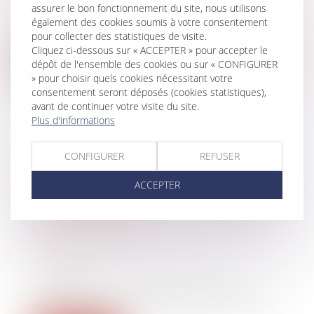
leur patrimoine
/
Violences familiales
assurer le bon fonctionnement du site, nous utilisons
La victime aura la possibilité de réfléchir à
également des cookies soumis à votre consentement
pour collecter des statistiques de visite.
déposer plainte ou non, mais le...
Cliquez ci-dessous sur « ACCEPTER » pour accepter le
dépôt de l'ensemble des cookies ou sur « CONFIGURER
Lire la suite
» pour choisir quels cookies nécessitant votre
consentement seront déposés (cookies statistiques),
avant de continuer votre visite du site.
Plus d'informations
CONFIGURER
REFUSER
L’ACTION EN DÉLIVRANCE DE LEGS
EST UNE ACTION PERSONNELLE
ACCEPTER
SOUMISE À LA PRESCRIPTION
QUINQUENNALE DE L'ARTICLE 2224
DU CODE CIVIL
Droit de la famille, des personnes et de
leur patrimoine
/
Patrimoine et
succession
Le légataire universel est la personne
désignée dans un testament pour recevo...