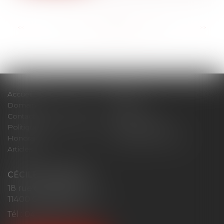
<<
<
...
45
46
47
48
49
50
51
...
>
>>
Accueil
Cabinet
Domaines d'intervention
Actus
Contact
Plan du site
Politique de confidentialité
Mentions légales
Honoraires
Politique de cookies
Articles
CÉCILE MOURGUES
18 rue du Collège
11400 CASTELNAUDARY
Tél :
04 68 23 41 32