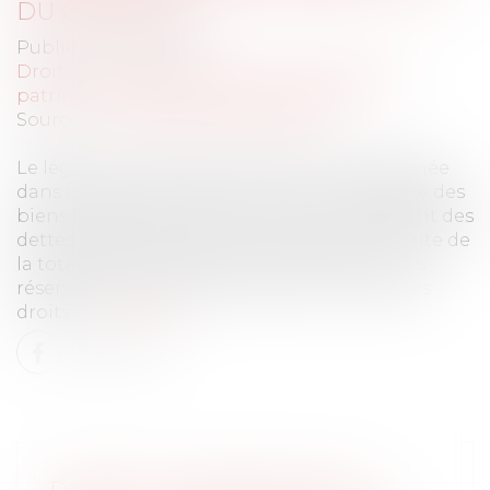
DU CODE CIVIL
Publié le :
07/11/2024
Droit de la famille, des personnes et de leur
patrimoine
/
Patrimoine et succession
Source :
www.lemag-juridique.com
Le légataire universel est la personne désignée
dans un testament pour recevoir l’intégralité des
biens laissés par le défunt, après le règlement des
dettes et des charges de la succession. Il hérite de
la totalité du patrimoine, sauf si des héritiers
réservataires, comme les enfants, limitent ses
droits...
Lire la suite
DIVORCE ET SÉPARATION DE