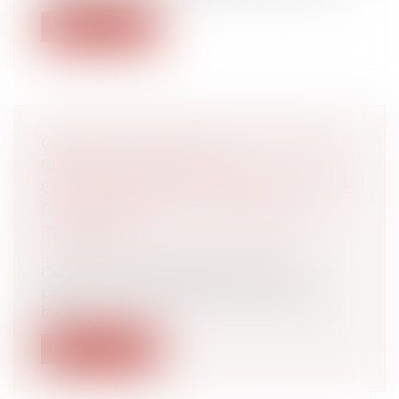
Lire la suite
CONGÉ POUR MOTIF LÉGITIME ET
SÉRIEUX : PRÉCISION
CONCERNANT LES CONDITIONS DE
RESSOURCES DU LOCATAIRE
PROTÉGÉ
Droit immobilier
/
Baux d'habitation
Certains locataires bénéficient de
protections spécifiques en matière de
bail...
Lire la suite