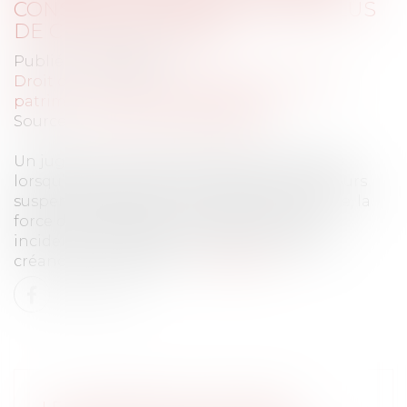
CONSERVATOIRE PRATIQUÉE PLUS
DE CINQ ANS APRÈS
Publié le :
27/01/2025
Droit de la famille, des personnes et de leur
patrimoine
/
Divorce et séparation
Source :
www.lemag-juridique.com
Un jugement acquiert force de chose jugée
lorsqu’il n’est plus susceptible d’aucun recours
suspensif d’exécution. En matière de divorce, la
force de chose jugée du jugement a des
incidences directes sur les actions liées aux
créances entre époux...
Lire la suite