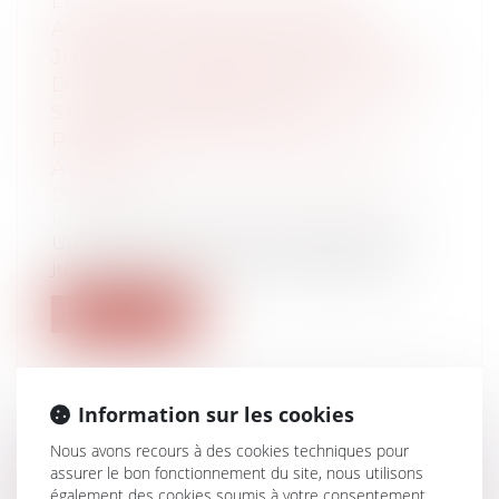
LE JUGEMENT DE DIVORCE
ACQUIERT FORCE DE CHOSE
JUGÉE À L’EXPIRATION DU DÉLAI
D’APPEL, RENDANT PRESCRITE LA
SAISIE CONSERVATOIRE
PRATIQUÉE PLUS DE CINQ ANS
APRÈS
Droit de la famille, des personnes et de
leur patrimoine
/
Divorce et séparation
Un jugement acquiert force de chose
jugée lorsqu’il n’est plus susceptible d’...
Lire la suite
Information sur les cookies
Nous avons recours à des cookies techniques pour
ORDONNANCE PROVISOIRE DE
assurer le bon fonctionnement du site, nous utilisons
PROTECTION IMMÉDIATE : LE
également des cookies soumis à votre consentement