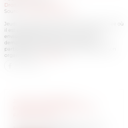
Droit du travail - Salariés
Source :
www.editions-tissot.fr
Jeudi 11 novembre, dernier jour férié de l’année où
il est possible de « faire le pont ». Si vous
envisagez de « faire le pont », attention, cela
demande de respecter une procédure
particulière et donc de prévoir le temps de son
organisation.
Lire la suite
JEUDI 11 NOVEMBRE : LA
PROCÉDURE À SUIVRE POUR
FAIRE LE PONT
Droit du travail - Salariés