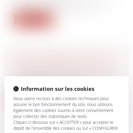
Jeudi 11 novembre, dernier jour férié de
l’année où il est possible de « fair...
Lire la suite
QUELS DOMMAGES-INTÉRÊTS EN
CAS DE NON-RESPECT DU SMIC ?
Droit du travail - Employeurs
Le défaut de bénéfice du Smic ouvre droit,
pour le salarié, à un rappel de sa...
Information sur les cookies
Lire la suite
Nous avons recours à des cookies techniques pour
assurer le bon fonctionnement du site, nous utilisons
également des cookies soumis à votre consentement
pour collecter des statistiques de visite.
Cliquez ci-dessous sur « ACCEPTER » pour accepter le
dépôt de l'ensemble des cookies ou sur « CONFIGURER