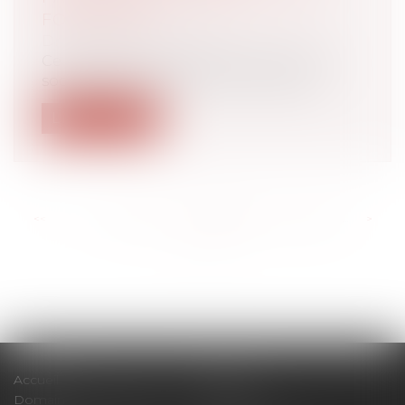
FORMATION
Droit du travail - Salariés
Ce vendredi 15 octobre, les partenaires
sociaux ont réussi à trouver une posi...
Lire la suite
<<
<
...
217
218
219
220
221
222
223
...
>
>>
Accueil
Cabinet
Domaines d'intervention
Actus