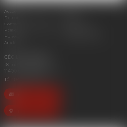
Accueil
Cabinet
Domaines d'intervention
Actus
Contact
Plan du site
Politique de confidentialité
Mentions légales
Honoraires
Politique de cookies
Articles
CÉCILE MOURGUES
18 rue du Collège
11400 CASTELNAUDARY
Tél :
04 68 23 41 32
NOUS CONTACTER
NOUS LOCALISER