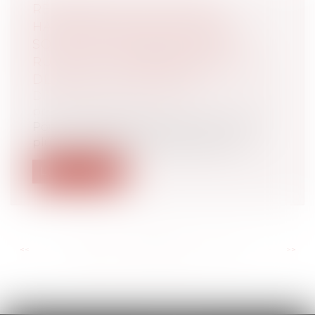
RÉFORME DES RETRAITES :
HARMONISATION DU RÉGIME
SOCIAL DES INDEMNITÉS DE
RUPTURE CONVENTIONNELLE ET
DE MISE À LA RETRAITE
Droit du travail - Employeurs
/
Droit de la
protection sociale
Pour inciter les entreprises à conserver
plus longtemps leurs salariés senior...
Lire la suite
<<
<
...
108
109
110
111
112
113
114
...
>
>>