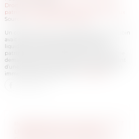
Droit de la famille, des personnes et de leur
patrimoine
/
Couples et régime matrimoniaux
Source :
www.lemag-juridique.com
Un couple vivait en concubinage, et le concubin
avait saisi le juge aux affaires familiales en
liquidation et partage de leurs intérêts
patrimoniaux. Durant l’instance, sa concubine
demande alors sa condamnation au paiement
d’une indemnité au titre de l’occupation d’un
immeuble lui appartenant...
Lire la suite
INDEMNISATION D’OCCUPATION ET
LIQUIDATION DES INTÉRÊTS