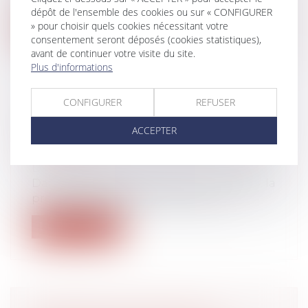
dépôt de l'ensemble des cookies ou sur « CONFIGURER
» pour choisir quels cookies nécessitant votre
Lire la suite
consentement seront déposés (cookies statistiques),
avant de continuer votre visite du site.
Plus d'informations
CONFIGURER
REFUSER
DE L’APPRÉCIATION DE L’ABUS
ACCEPTER
DES CLAUSES DE DÉCHÉANCE DE
TERME
Droit bancaire
Dans deux arrêts rendus le 22 mars 2023, la
première chambre civile de la Cou...
Lire la suite