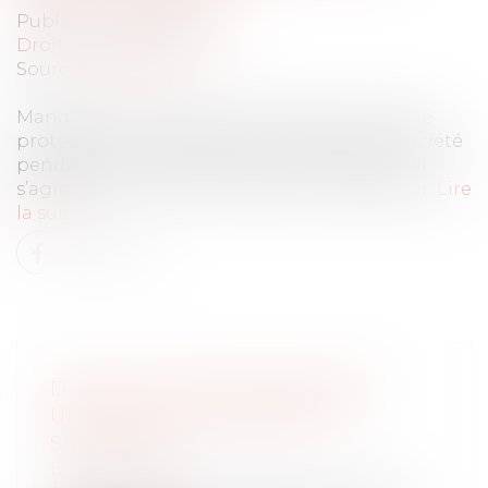
Publié le :
29/03/2022
Droit du travail - Salariés
Source :
www.efl.fr
Manque à son obligation de loyauté le salarié
protégé qui se met au service d’une autre société
pendant son arrêt de travail, à condition qu’il
s’agisse d’une concurrente de son employeur.
Lire
la suite
DROIT AU COMPTE BANCAIRE :
UNE PROCÉDURE BIENTÔT
SIMPLIFIÉE
Droit bancaire