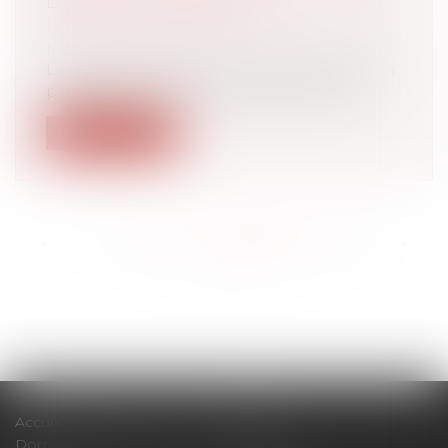
DÉSORMAIS DÉMUNIS
Droit du travail - Employeurs
/
Droit de la
protection sociale
Le gouvernement a diminué par décret la
protection sociale des artistes-auteu...
Lire la suite
<<
<
...
185
186
187
188
189
190
191
...
>
>>
Accueil
Cabinet
Domaines d'intervention
Actus