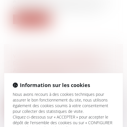
À partir du 13 juin 2022, les personnes qui
ont demandé l'ouverture d'un comp...
Lire la suite
Y A-T-IL FAUTE SI LE SALARIÉ
PROTÉGÉ TRAVAILLE POUR UNE
AUTRE SOCIÉTÉ PENDANT UN
ARRÊT MALADIE ?
Information sur les cookies
Droit du travail - Salariés
Manque à son obligation de loyauté le
Nous avons recours à des cookies techniques pour
salarié protégé qui se met au service d...
assurer le bon fonctionnement du site, nous utilisons
également des cookies soumis à votre consentement
Lire la suite
pour collecter des statistiques de visite.
Cliquez ci-dessous sur « ACCEPTER » pour accepter le
dépôt de l'ensemble des cookies ou sur « CONFIGURER