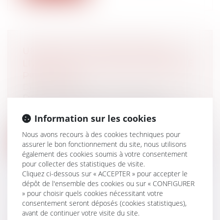
UN COUP DE POUCE POUR LE
LIVRET A ET LE LIVRET D’ÉPARGNE
POPULAIRE
Droit bancaire
Dans le contexte actuel, l’épargne
réglementée vit des moments douloureux.
Information sur les cookies
En...
Nous avons recours à des cookies techniques pour
Lire la suite
assurer le bon fonctionnement du site, nous utilisons
également des cookies soumis à votre consentement
pour collecter des statistiques de visite.
Cliquez ci-dessous sur « ACCEPTER » pour accepter le
dépôt de l'ensemble des cookies ou sur « CONFIGURER
» pour choisir quels cookies nécessitant votre
consentement seront déposés (cookies statistiques),
ANNULATION DU TESTAMENT
avant de continuer votre visite du site.
OLOGRAPHE : CONSÉQUENCE SUR