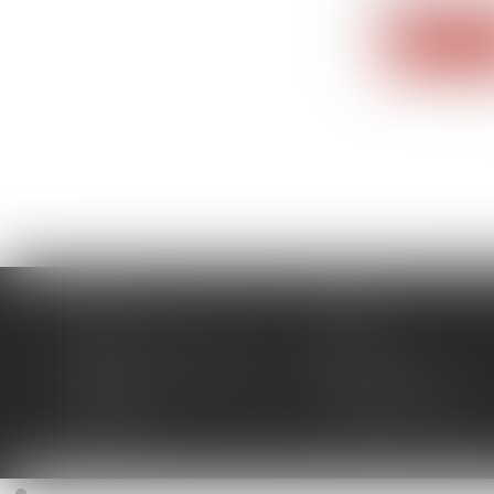
Lire la su
Accueil
Cabinet
Domaines d'intervention
Actus
Contact
Plan du site
Politique de confidentialité
Mentions légales
Honoraires
Politique de cookies
Articles