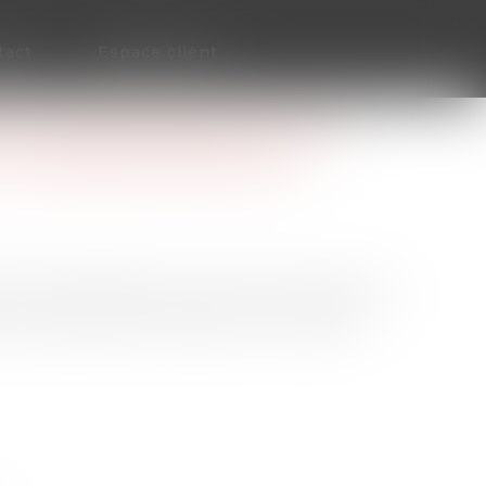
tact
Espace client
F DE SIGNALEMENT MIS EN
DU PREMIER MINISTRE
ations médiatiques au sujet du management
tre, l’exécutif met en place un nouveau