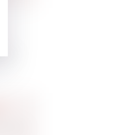
S
à taux...
 EN
au sujet du