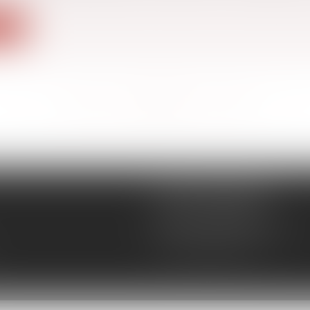
ite
<<
<
...
202
203
204
205
206
207
208
...
>
>>
CÉCILE MOURGUES
18 rue du Collège
11400 CASTELNAUDARY
Tél :
04 68 23 41 32