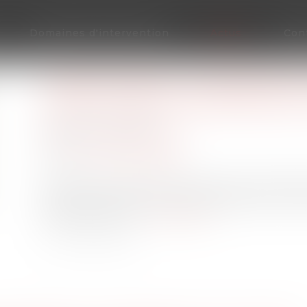
Domaines d'intervention
Actus
Con
HARCÈLEMENT : UN DISPOSITI
PLACE AU SEIN DES SERVICES 
Publié le :
10/01/2022
Droit du travail - Salariés
Source :
www.lemonde.fr
Après une fin d’année marquée par des révél
brutal dans certains services du premier minis
système d’alerte...
Lire la suite