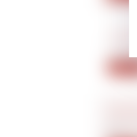
JUSQU’À 
GLOBALE
Droit banc
En plus d’êt
Lire la su
HARCÈLEM
PLACE AU
Droit du tra
Après une f
man...