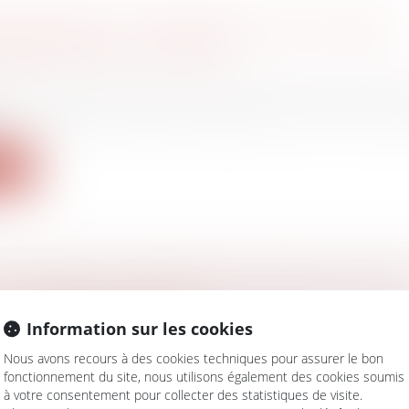
E DIVORCE, L’UN DES ÉPOUX PEUT DEVOIR
SER DES APL À L’AUTRE
 famille, des personnes et de leur patrimoine
/
Divorce
stice, les aides au logement appartiennent à la comm
ite
ET PERMET L’ENTRÉE EN VIGUEUR DU TITRE
S LE 1ER JANVIER 2022
Information sur les cookies
avail - Employeurs
entation des mobilités, dite loi LOM (JO du 26/12/2019) pe
Nous avons recours à des cookies techniques pour assurer le bon
fonctionnement du site, nous utilisons également des cookies soumis
ite
à votre consentement pour collecter des statistiques de visite.