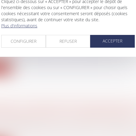
Cliquez ci-dessous sur « ACCEPTER » pour accepter le dépôt de
l'ensemble des cookies ou sur « CONFIGURER » pour choisir quels
cookies nécessitant votre consentement seront déposés (cookies
statistiques), avant de continuer votre visite du site.
Plus d'informations
50.000 € D’ÉCO-PTZ POUR LES RÉNOVATION
S EN 2022
ACCEPTER
CONFIGURER
REFUSER
aire
re prolongé jusqu’à la fin 2023, le dispositif d’éco-prêt 
ite
ENT : UN DISPOSITIF DE SIGNALEMENT MIS
 SEIN DES SERVICES DU PREMIER MINISTRE
vail - Salariés
in d’année marquée par des révélations médiatiques 