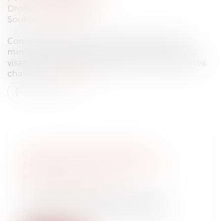
Droit du travail - Salariés
Source :
www.efl.fr
Comme chaque année, à l'arrivée de l'été, le
ministère du travail publie ses préconisations
visant à protéger les travailleurs en cas de fortes
chaleurs.
Lire la suite
CDD DE REMPLACEMENT
PENDANT LES CONGÉS D'ÉTÉ :
MODE D'EMPLOI
Droit du travail - Employeurs
Le contrat à durée déterminée de
remplacement permet de pallier les