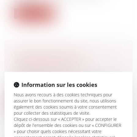
absences...
Lire la suite
SIMPLIFICATION DE LA
PROCÉDURE DE DROIT AU
COMPTE BANCAIRE
Droit bancaire
Depuis le 13 juin 2022, les usagers peuvent
Information sur les cookies
accéder plus rapidement à des ser...
Nous avons recours à des cookies techniques pour
assurer le bon fonctionnement du site, nous utilisons
Lire la suite
également des cookies soumis à votre consentement
pour collecter des statistiques de visite.
Cliquez ci-dessous sur « ACCEPTER » pour accepter le
dépôt de l'ensemble des cookies ou sur « CONFIGURER
» pour choisir quels cookies nécessitant votre