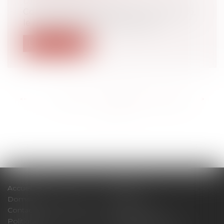
Droit du travail - Salariés
Comme chaque année, à l'arrivée de l'été,
le ministère du travail publie ses...
Lire la suite
<<
<
...
163
164
165
166
167
168
169
...
>
>>
Accueil
Cabinet
Domaines d'intervention
Actus
Contact
Plan du site
Politique de confidentialité
Mentions légales