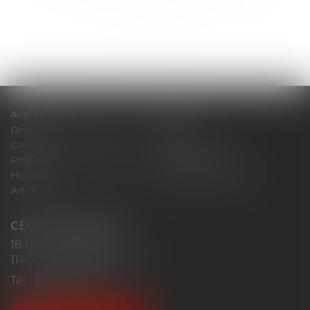
>>
Accueil
Cabinet
Domaines d'intervention
Actus
Contact
Plan du site
Politique de confidentialité
Mentions légales
Honoraires
Politique de cookies
Articles
CÉCILE MOURGUES
18 rue du Collège
11400 CASTELNAUDARY
Tél :
04 68 23 41 32