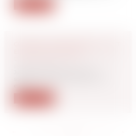
Lire la suite
COMMENT TRANSFORMER LES RTT
EN POUVOIR D’ACHAT ?
Droit du travail - Employeurs
/
Droit de la
protection sociale
Jusqu’à fin 2025, les salariés qui le
souhaitent, peuvent demander à leur
emp...
Lire la suite
<<
<
...
136
137
138
139
140
141
142
...
>