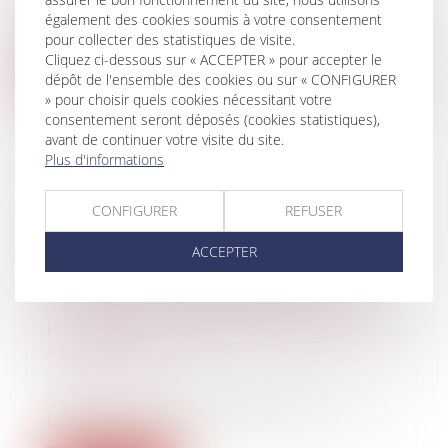
Attendu pour le 1er septembre, le décret
également des cookies soumis à votre consentement
d'application de la loi du 21 mars 2...
pour collecter des statistiques de visite.
Cliquez ci-dessous sur « ACCEPTER » pour accepter le
Lire la suite
dépôt de l'ensemble des cookies ou sur « CONFIGURER
» pour choisir quels cookies nécessitant votre
consentement seront déposés (cookies statistiques),
avant de continuer votre visite du site.
Plus d'informations
FALSIFICATION D’UN CHÈQUE :
CONFIGURER
REFUSER
POUR ÉCHAPPER À SA
ACCEPTER
RESPONSABILITÉ SUR LE
FONDEMENT DE SON DEVOIR DE
VIGILANCE, LA BANQUE DOIT
PROUVER L’ABSENCE D’ANOMALIE
APPARENTE
Droit bancaire
Saisie d’un litige portant sur une
falsification de chèque bancaire, où le no...