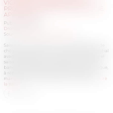
VIGILANCE, LA BANQUE DOIT
PROUVER L’ABSENCE D’ANOMALIE
APPARENTE
Publié le :
15/11/2022
Droit bancaire
Source :
www.lemag-juridique.com
Saisie d’un litige portant sur une falsification de
chèque bancaire, où le nom du bénéficiaire initial
avait été substitué par grattage, la Cour d’appel
saisie des griefs avait condamné l’organisme
bancaire à l’origine de l’encaissement du chèque,
à réparer le préjudice subi par le client pour
manquement à son obligation de vigilance...
Lire
la suite