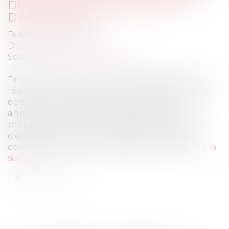
DE SERVICES DE PAIEMENT ET
D’ASSURANCES
Publié le :
24/01/2023
Droit bancaire
Source :
acpr.banque-france.fr
En 2022, l’Autorité de contrôle prudentiel et de
résolution (ACPR) a procédé à 1243 inscriptions ,
dont 231 au cours du dernier trimestre (cf.
annexe), sur sa liste noire des sites ou entités
proposant, en France, des crédits, des livrets
d’épargne, des services de paiement ou des
contrats d’assurance sans y être autorisés...
Lire la
suite