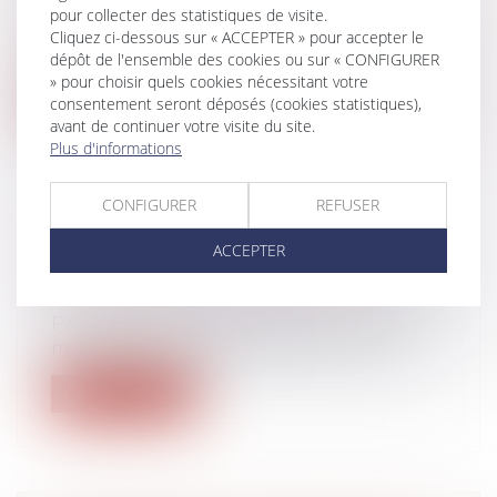
De la nouvelle mouture du Conseil
pour collecter des statistiques de visite.
national de la protection de l’enfance à
Cliquez ci-dessous sur « ACCEPTER » pour accepter le
la...
dépôt de l'ensemble des cookies ou sur « CONFIGURER
» pour choisir quels cookies nécessitant votre
Lire la suite
consentement seront déposés (cookies statistiques),
avant de continuer votre visite du site.
Plus d'informations
CONFIGURER
REFUSER
LES JOURS DE RTT PEUVENT
ACCEPTER
DÉSORMAIS ÊTRE MONÉTISÉS
Droit du travail - Salariés
Parmi les mesures de pouvoir d’achat, la
monétisation des jours de RTT, mise...
Lire la suite