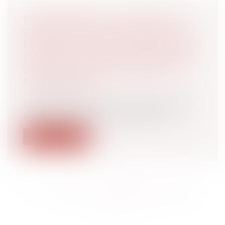
ESCROQUERIES : L’ACPR MET EN
GARDE LE PUBLIC CONTRE LES
PROPOSITIONS FRAUDULEUSES DE
CRÉDITS, DE LIVRETS D’ÉPARGNE,
DE SERVICES DE PAIEMENT ET
D’ASSURANCES
Droit bancaire
En 2022, l’Autorité de contrôle prudentiel
et de résolution (ACPR) a procédé...
Lire la suite
<<
<
...
122
123
124
125
126
127
128
...
>
>>