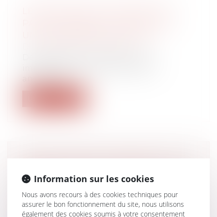
LES TAXES SUR LES VÉHICULES
PARTICULIÈRES UTILISÉES PAR
UNE ENTREPRISE (EX-TVS)
Droit du travail - Employeurs
Depuis 2022, les entreprises sont
imposables à deux taxes, les deux
anciennes...
Lire la suite
PROTECTION DE L’ENFANCE : LES
TEXTES D’APPLICATION DE LA LOI
Information sur les cookies
«TAQUET »
Nous avons recours à des cookies techniques pour
Droit de la famille, des personnes et de
assurer le bon fonctionnement du site, nous utilisons
leur patrimoine
/
Filiation
également des cookies soumis à votre consentement