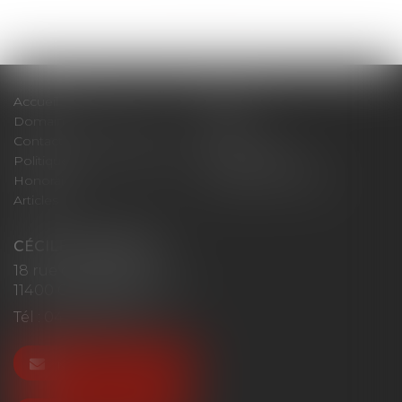
Accueil
Cabinet
Domaines d'intervention
Actus
Contact
Plan du site
Politique de confidentialité
Mentions légales
Honoraires
Politique de cookies
Articles
CÉCILE MOURGUES
18 rue du Collège
11400 CASTELNAUDARY
Tél :
04 68 23 41 32
NOUS CONTACTER