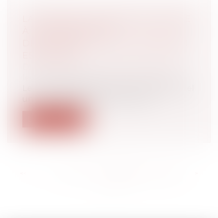
LA PENSION ALIMENTAIRE VERSÉE
À L'ÉTRANGER EST
DÉDUCTIBLE SI L'ÉTAT DE BESOIN
EST ÉTABLI
Droit de la famille, des personnes et de
leur patrimoine
/
Divorce et séparation
Le Conseil d'Etat illustre le cas dans lequel
un contribuable qui verse une p...
Lire la suite
<<
<
...
177
178
179
180
181
182
183
...
>
>>