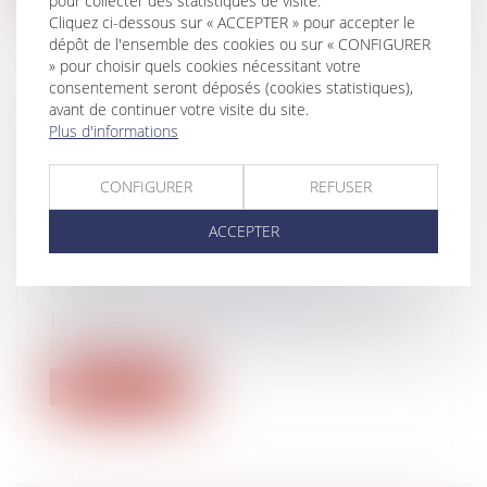
pour collecter des statistiques de visite.
Cliquez ci-dessous sur « ACCEPTER » pour accepter le
dépôt de l'ensemble des cookies ou sur « CONFIGURER
» pour choisir quels cookies nécessitant votre
consentement seront déposés (cookies statistiques),
avant de continuer votre visite du site.
UNE DONATION EN NUE-
Plus d'informations
PROPRIÉTÉ SAUVÉE DE L’ACTION
PAULIENNE PAR L’USUFRUIT
CONFIGURER
REFUSER
RÉSERVÉ
Droit de la famille, des personnes et de
ACCEPTER
leur patrimoine
/
Patrimoine et
succession
S’agissant d’une donation en nue-
propriété contestée par un créancier, les
ju...
Lire la suite