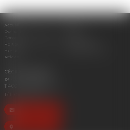
Accueil
Cabinet
Domaines d'intervention
Actus
Contact
Plan du site
Politique de confidentialité
Mentions légales
Honoraires
Politique de cookies
Articles
CÉCILE MOURGUES
18 rue du Collège
11400 CASTELNAUDARY
Tél :
04 68 23 41 32
NOUS CONTACTER
NOUS LOCALISER