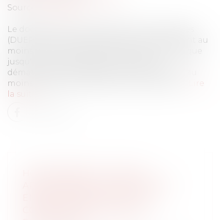
Source :
www.efl.fr
Le document unique d'évaluation des risques
(DUER) doit désormais être conservé pendant au
moins 40 ans, sous forme papier ou numérique
jusqu'à ce que l'obligation d'un dépôt
dématérialisé soit effectif, et être mis à jour au
moins chaque année dans les entreprises …
Lire
la suite
HOMOPARENTÉ : RÈGLES
APPLICABLES AUX RELATIONS
ENTRE UN ENFANT ET L’EX-
COMPAGNE DE SA MÈRE