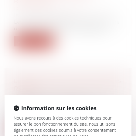
BIOLOGIQUE
Droit de la famille, des personnes et de
leur patrimoine
/
Filiation
Les règles applicables aux relations entre
un enfant et l’ancienne compagne d...
Lire la suite
LE DUER SOUMIS À DE NOUVELLES
RÈGLES
Droit du travail - Employeurs
Le document unique d'évaluation des
Information sur les cookies
risques (DUER) doit désormais être
conser...
Nous avons recours à des cookies techniques pour
assurer le bon fonctionnement du site, nous utilisons
Lire la suite
également des cookies soumis à votre consentement