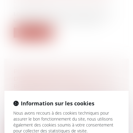
Droit de la famille, des personnes et de
leur patrimoine
Lorsqu'un droit de visite est exercé dans
un espace de rencontre, le juge doi...
Lire la suite
PROLONGATION DU DISPOSITIF
D'ABATTEMENT DONT
BÉNÉFICIENT LES DIRIGEANTS DE
PME PARTANT À LA RETRAITE
Droit des sociétés
/
Transmission
Information sur les cookies
d’entreprise
Nous avons recours à des cookies techniques pour
La loi de finances pour 2025 proroge
assurer le bon fonctionnement du site, nous utilisons
jusqu'au 31 décembre 2031 l'abattement f...
également des cookies soumis à votre consentement
pour collecter des statistiques de visite.
Lire la suite