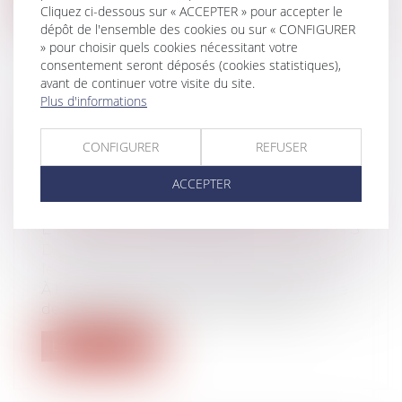
Cliquez ci-dessous sur « ACCEPTER » pour accepter le
dépôt de l'ensemble des cookies ou sur « CONFIGURER
» pour choisir quels cookies nécessitant votre
consentement seront déposés (cookies statistiques),
avant de continuer votre visite du site.
Plus d'informations
VIOLENCES ET HARCÈLEMENT
SUBIS PAR LES FEMMES : LE
CONFIGURER
REFUSER
DÉFENSEUR DES DROITS POINTE
DES INSUFFISANCES DANS
ACCEPTER
L’ACCUEIL, LA PRISE EN CHARGE
ET LA RECONNAISSANCE DES FAITS
Droit de la famille, des personnes et de
leur patrimoine
/
Violences familiales
À l’occasion de la Journée internationale
des droits des femmes, le Défenseur...
Lire la suite