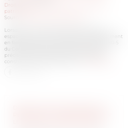
Droit de la famille, des personnes et de leur
patrimoine
Source :
www.lemag-juridique.com
Lorsqu'un droit de visite est exercé dans un
espace de rencontre, le juge doit impérativement
en fixer la durée, conformément à l'article 1180-5
du Code de procédure civile. L'absence de
précision quant à la durée de cette mesure
constitue une violation de la loi...
Lire la suite
DROIT DE VISITE EN ESPACE DE
RENCONTRE : L’OBLIGATION POUR
LE JUGE DE FIXER UNE DURÉE