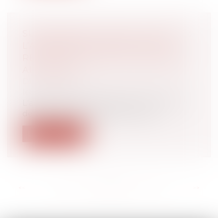
SUCCESSION ET QUASI-USUFRUIT :
L’ADMINISTRATION PEUT-ELLE
RECTIFIER UNE DETTE DÉCLARÉE
AU PASSIF ?
Droit de la famille, des personnes et de
leur patrimoine
L'administration fiscale peut écarter une
dette inscrite au passif d’une succ...
Lire la suite
<<
<
...
29
30
31
32
33
34
35
...
>
>>