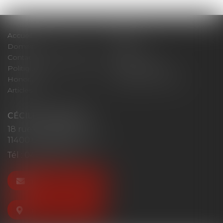
Accueil
Cabinet
Domaines d'intervention
Actus
Contact
Plan du site
Politique de confidentialité
Mentions légales
Honoraires
Politique de cookies
Articles
CÉCILE MOURGUES
18 rue du Collège
11400 CASTELNAUDARY
Tél :
04 68 23 41 32
NOUS CONTACTER
NOUS LOCALISER