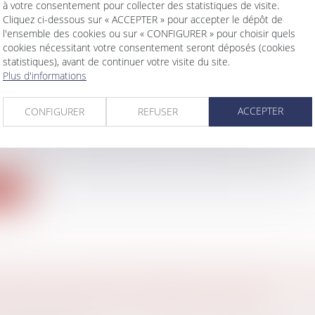
ite
à votre consentement pour collecter des statistiques de visite.
Cliquez ci-dessous sur « ACCEPTER » pour accepter le dépôt de
l'ensemble des cookies ou sur « CONFIGURER » pour choisir quels
cookies nécessitant votre consentement seront déposés (cookies
statistiques), avant de continuer votre visite du site.
Plus d'informations
U COMPTE BANCAIRE : UNE PROCÉDURE BIE
ACCEPTER
ÉE
CONFIGURER
REFUSER
aire
 13 juin 2022, les personnes qui ont demandé l'ouvertu
ite
 FAUTE SI LE SALARIÉ PROTÉGÉ TRAVAILLE P
OCIÉTÉ PENDANT UN ARRÊT MALADIE ?