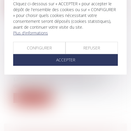
Cliquez ci-dessous sur « ACCEPTER » pour accepter le
Lire la suite
dépôt de l'ensemble des cookies ou sur « CONFIGURER
» pour choisir quels cookies nécessitant votre
consentement seront déposés (cookies statistiques),
avant de continuer votre visite du site.
Plus d'informations
LE DÉLAI DE PAIEMENT IMPARTI
CONFIGURER
REFUSER
AU LOCATAIRE PAR LA NOUVELLE
LOI NE S'APPLIQUE PAS AUX
ACCEPTER
CONTRATS EN COURS
Droit immobilier
/
Baux d'habitation
La Cour de cassation est d’avis que les
dispositions de l’article 10 de la lo...
Lire la suite