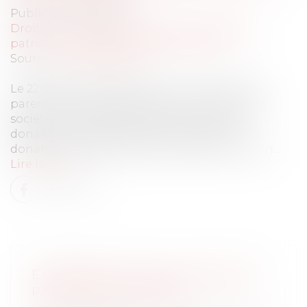
Publié le :
03/07/2024
Droit de la famille, des personnes et de leur
patrimoine
/
Patrimoine et succession
Source :
www.legifiscal.fr
Le 22 décembre 2015, Mme C. B. a reçu de ses
parents, la nue-propriété de 5 222 titres de la
société anonyme (SA) DA, par un acte de
donation-partage aux termes duquel les
donateurs ont acquitté les droits de mutation...
Lire la suite
EXONÉRATION DES COTISATIONS
PATRONALES EN ZFRR