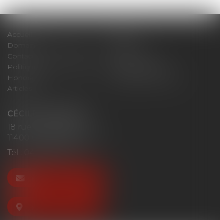
Accueil
Cabinet
Domaines d'intervention
Actus
Contact
Plan du site
Politique de confidentialité
Mentions légales
Honoraires
Politique de cookies
Articles
CÉCILE MOURGUES
18 rue du Collège
11400 CASTELNAUDARY
Tél :
04 68 23 41 32
NOUS CONTACTER
NOUS LOCALISER