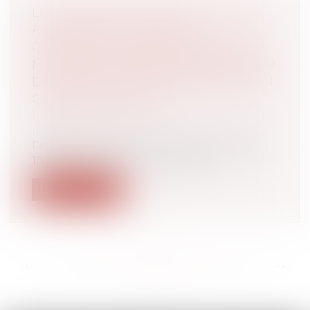
LES FORFAITS D'ÉVALUATION DES
AVANTAGES EN NATURE
CONSTITUENT DES ÉVALUATIONS
MINIMALES, IRREMPLAÇABLES PAR
DES MONTANTS SUPÉRIEURS D'UN
COMMUN ACCORD
Droit du travail - Employeurs
/
Droit de la
protection sociale
En application de l’article 3 de l’arrêté du
10 décembre 2002, « lorsque l'em...
Lire la suite
<<
<
...
60
61
62
63
64
65
66
...
>
>>