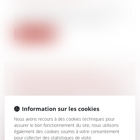
Droit du travail - Employeurs
/
Droit de la
protection sociale
Un arrêté du 19-6-2024 a publié la liste des
communes classées en zones franc...
Lire la suite
DONATION AVANT CESSION,
DROITS DE MUTATION PAYÉS PAR
LE DONATEUR NON-DÉDUCTIBLES
DE LA PLUS-VALUE
Droit de la famille, des personnes et de
Information sur les cookies
leur patrimoine
/
Patrimoine et
Nous avons recours à des cookies techniques pour
succession
assurer le bon fonctionnement du site, nous utilisons
Le 22 décembre 2015, Mme C. B. a reçu de
également des cookies soumis à votre consentement
ses parents, la nue-propriété de 5 2...
pour collecter des statistiques de visite.