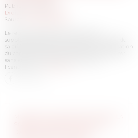
Publié le :
14/12/2021
Droit du travail - Salariés
Source :
www.legisocial.fr
Le recours systématique à des heures
supplémentaires, portant la durée du travail du
salarié de 35h à 39h, s’analyse en une modification
du contrat de travail, que le salarié peut refuser
sans encourir de sanction comme son
licenciement...
Lire la suite
MONTANT DU RAPPORT QUAND LA
SOMME DONNÉE EST INVESTIE
DANS L'ACHAT D'UN BIEN