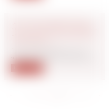
DOIT ÊTRE CONSIDÉRÉ COMME
NUL, LE LICENCIEMENT PRONONCÉ
EN REPRÉSAILLES D’UNE SAISINE
PRUD’HOMALE
Droit du travail - Salariés
Le recours systématique à des heures
supplémentaires, portant la durée du tra...
Lire la suite
<<
<
...
207
208
209
210
211
212
213
...
>
>>