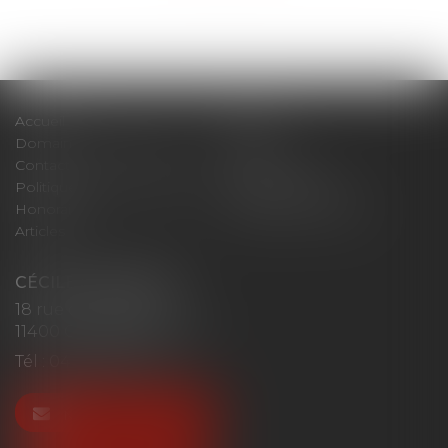
Accueil
Cabinet
Domaines d'intervention
Actus
Contact
Plan du site
Politique de confidentialité
Mentions légales
Honoraires
Politique de cookies
Articles
CÉCILE MOURGUES
18 rue du Collège
11400 CASTELNAUDARY
Tél :
04 68 23 41 32
NOUS CONTACTER