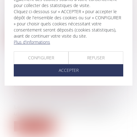
(NPU) Droit de la famille
pour collecter des statistiques de visite.
Cliquez ci-dessous sur « ACCEPTER » pour accepter le
Le décret précise les modalités
dépôt de l'ensemble des cookies ou sur « CONFIGURER
d'application de diverses dispositions du
» pour choisir quels cookies nécessitant votre
cod...
consentement seront déposés (cookies statistiques),
avant de continuer votre visite du site.
Lire la suite
Plus d'informations
CONFIGURER
REFUSER
ACCEPTER
FAUTE DE CONGÉ DÉLIVRÉ PAR LE
BAILLEUR, LE BAIL VERBAL EST
TACITEMENT RECONDUIT
Droit immobilier
/
Baux d'habitation
Le bail verbal portant sur un logement à
usage d’habitation est soumis, quant...
Lire la suite