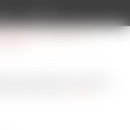
tact
Espace client
ANQUIER CONCERNANT LA
DEVISE
se d’un montant de 500 000 ou « l’équivalent, à
cipales devises européennes, dollars américains
 de 834 750 francs suisses...
Lire la suite