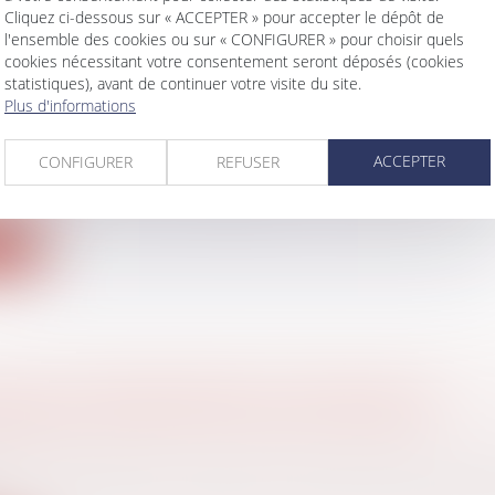
Cliquez ci-dessous sur « ACCEPTER » pour accepter le dépôt de
l'ensemble des cookies ou sur « CONFIGURER » pour choisir quels
cookies nécessitant votre consentement seront déposés (cookies
statistiques), avant de continuer votre visite du site.
Plus d'informations
ELLES MESURES POUR FACILITER LE DÉPLO
ARGNE SALARIALE
ACCEPTER
CONFIGURER
REFUSER
avail - Employeurs
/
Droit de la protection sociale
er la diffusion de l'intéressement, la loi portant mesure
ite
ETS DU CONSENTEMENT D’UN ÉPOUX AU
NEMENT SOUSCRIT PAR SON CONJOINT
 famille, des personnes et de leur patrimoine
/
Patrimo
ement donné par un époux au cautionnement souscri