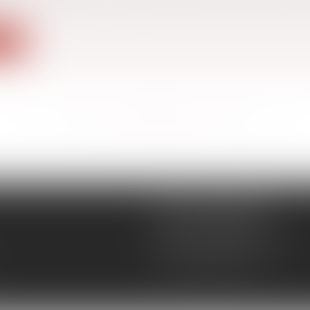
ite
<<
<
...
149
150
151
152
153
154
155
...
>
>>
CÉCILE MOURGUES
18 rue du Collège
11400 CASTELNAUDARY
Tél :
04 68 23 41 32