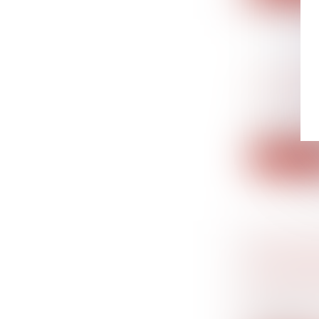
DE NOUV
DE L'ÉP
Droit du tr
Pour facilit
Lire la su
LES EFF
CAUTION
Droit de la
succession
Le consent