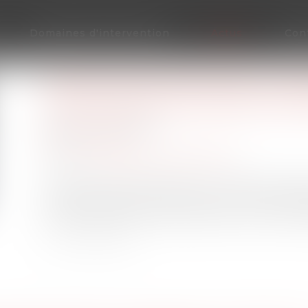
Domaines d'intervention
Actus
Con
DEVOIR D'INFORMATION DU B
CONVERSION D'UN PRÊT MULTI
Publié le :
13/09/2022
Droit bancaire
Source :
www.lemag-juridique.com
Un particulier avait souscrit un prêt multidevi
la date de tirage du prêt, dans l'une des prin
ou yens japonais », avant de retirer un montant