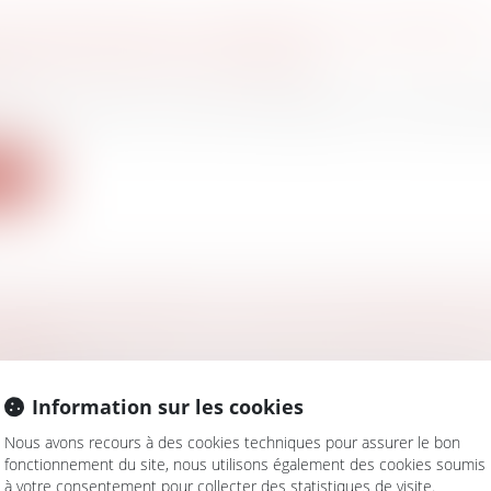
D'INFORMATION DU BANQUIER CONCERNANT
ION D'UN PRÊT MULTIDEVISE
aire
ier avait souscrit un prêt multidevise d’un montant d
ite
TION DE FORMATION : QUELLE RESPONSABIL
YEUR ?
vail - Salariés
écisions de justice récentes rappellent les employeurs
Information sur les cookies
Nous avons recours à des cookies techniques pour assurer le bon
fonctionnement du site, nous utilisons également des cookies soumis
ite
à votre consentement pour collecter des statistiques de visite.