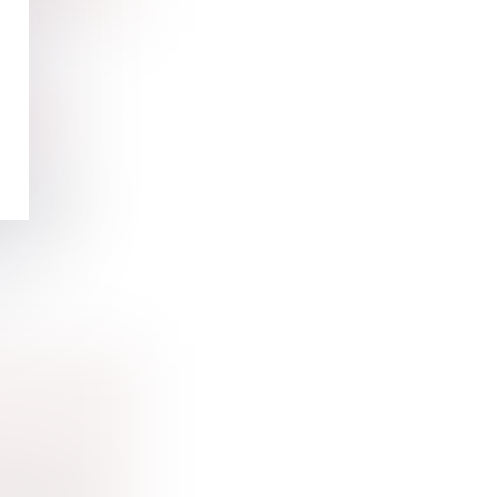
IEMENT
s d'urge...
ine et
t par son