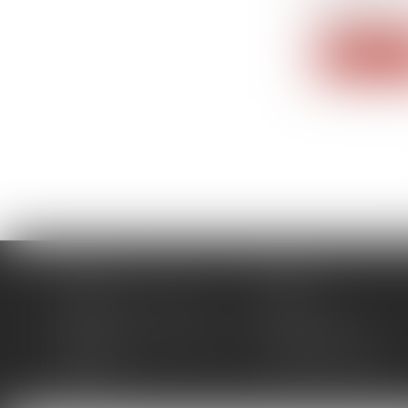
conjoint...
Lire la su
Accueil
Cabinet
Domaines d'intervention
Actus
Contact
Plan du site
Politique de confidentialité
Mentions légales
Honoraires
Politique de cookies
Articles