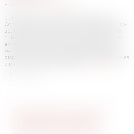
Source :
www.actu-juridique.fr
Le règlement du Parlement européen et du
Conseil du 31 mai 2023 sur les marchés de crypto-
actifs a été publié au Journal officiel de l’Union
européenne du 9 juin 2023. Ce texte, qui entrera
en vigueur le 29 juin 2023 et sera applicable à
partir du 30 décembre 2024 (à l’exception des
dispositions relatives aux stablecoins, applicables
à partir du 30 juin 2024) établit...
Lire la suite
VERS UNE SIMPLIFICATION DES
PROCÉDURES DE PARTAGE
JUDICIAIRE DES INDIVISIONS