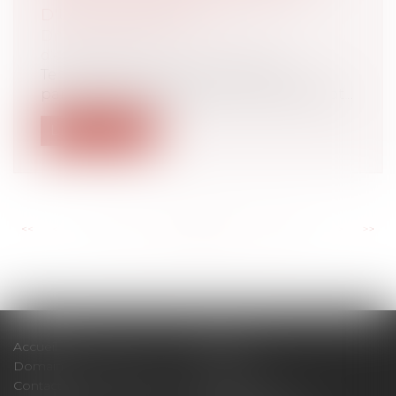
D'UNE LIBÉRALITÉ
Droit des sociétés
/
Transmission
d’entreprise
Tenant compte des circonstances
particulières de l’espèce, le Conseil d’État...
Lire la suite
<<
<
...
101
102
103
104
105
106
107
...
>
>>
Accueil
Cabinet
Domaines d'intervention
Actus
Contact
Plan du site