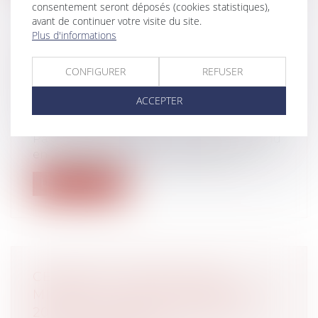
consentement seront déposés (cookies statistiques),
avant de continuer votre visite du site.
Plus d'informations
CONTRAT DE PRÉVOYANCE
CONFIGURER
REFUSER
SUCCESSIFS ET VERSEMENT D’UNE
PENSION D’INVALIDITÉ
ACCEPTER
Droit du travail - Employeurs
/
Droit de la
protection sociale
Paraplégique depuis un accident survenu
en 1993, un salarié avait été déclaré...
Lire la suite
CESSION DE TITRES À PRIX
MINORÉ : UN ÉCART INFÉRIEUR À
20 % PEUT ÊTRE CONSTITUTIF