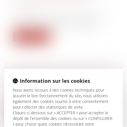
Droit de la famille, des personnes et de
leur patrimoine
/
Patrimoine et
succession
En présence de plusieurs successeurs à
titre universel (héritiers ou légatair...
Lire la suite
CRYPTO-ACTIFS : PUBLICATION DU
Information sur les cookies
RÈGLEMENT MICA
Droit bancaire
Nous avons recours à des cookies techniques pour
Le règlement du Parlement européen et
assurer le bon fonctionnement du site, nous utilisons
du Conseil du 31 mai 2023 sur les march...
également des cookies soumis à votre consentement
pour collecter des statistiques de visite.
Lire la suite
Cliquez ci-dessous sur « ACCEPTER » pour accepter le
dépôt de l'ensemble des cookies ou sur « CONFIGURER
» pour choisir quels cookies nécessitant votre