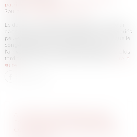
patrimoine
/
Filiation
Source :
www.lemag-juridique.com
Le décret du 12 septembre 2023 précise le délai
dans lequel les travailleurs salariés et non-salariés
peuvent prendre le congé d’adoption, puisque le
congé débute au plus tôt sept jours avant
l'arrivée de l'enfant au foyer et se termine au plus
tard dans les huit mois suivant cette date...
Lire la
suite
AU DÉCÈS DU DÉBITEUR, QUEL
EST LE SORT DE LA PRESTATION
COMPENSATOIRE ALLOUÉE AVANT