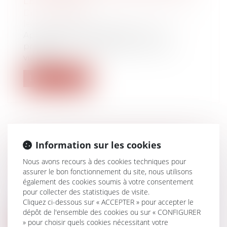
LE 1-7-2000 ?
Droit de la famille, des personnes et de
leur patrimoine
Après le décès du débiteur d’une
prestation compensatoire en rente
viagère fi...
Lire la suite
Information sur les cookies
REFUS DE COMMUNIQUER SON
ÂGE LORS D’UN RECRUTEMENT ET
Nous avons recours à des cookies techniques pour
DISCRIMINATION
assurer le bon fonctionnement du site, nous utilisons
également des cookies soumis à votre consentement
Droit du travail - Salariés
pour collecter des statistiques de visite.
Dans un litige porté devant la Cour de
Cliquez ci-dessous sur « ACCEPTER » pour accepter le
cassation le 6 septembre dernier, une...
dépôt de l'ensemble des cookies ou sur « CONFIGURER
» pour choisir quels cookies nécessitant votre
Lire la suite