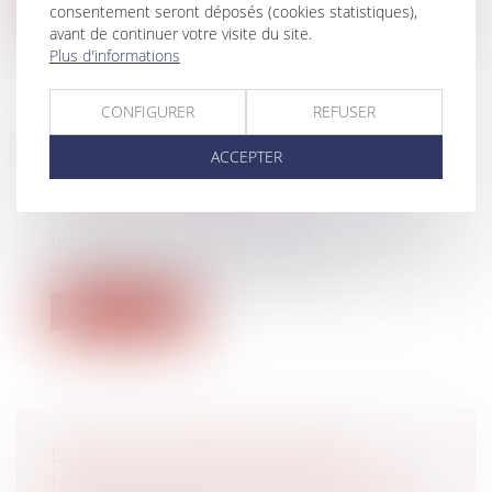
consentement seront déposés (cookies statistiques),
avant de continuer votre visite du site.
Plus d'informations
CONFIGURER
REFUSER
CONGÉ D’ADOPTION :
ACCEPTER
PUBLICATION DU DÉCRET !
Droit de la famille, des personnes et de
leur patrimoine
/
Filiation
Le décret du 12 septembre 2023 précise le
délai dans lequel les travailleurs...
Lire la suite
L’ÉCHEC DU PRÊT VIAGER
HYPOTHÉCAIRE ET SES PISTES