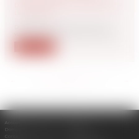
D’AMÉLIORATION PROPOSÉES PAR
LE NOTARIAT
Droit bancaire
D’inspiration anglo-saxonne, le prêt
viager hypothécaire est issu de l’ordonn...
Lire la suite
<<
<
...
87
88
89
90
91
92
93
...
>
>>
Accueil
Cabinet
Domaines d'intervention
Actus
Contact
Plan du site