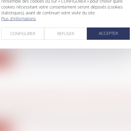
l'ensemble des cookies ou sur « CONFIGURER » pour choisir quels
cookies nécessitant votre consentement seront déposés (cookies
statistiques), avant de continuer votre visite du site.
Plus d'informations
 NOVEMBRE : LA PROCÉDURE À SUIVRE POUR
ACCEPTER
CONFIGURER
REFUSER
vail - Salariés
embre, dernier jour férié de l’année où il est possible de
ite
OMMAGES-INTÉRÊTS EN CAS DE NON-RESPE
avail - Employeurs
 bénéfice du Smic ouvre droit, pour le salarié, à un rap
ite