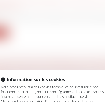
BANCAIRE PROFESSIONNEL, DANS QUELS CA
GATION ?
aire
 d’un compte bancaire professionnel peut être oblig
ite
YEUR NE PEUT PAS PROPOSER AU SALARIÉ I
E RECLASSEMENT NON CONFORME À LA CO
VE !
Information sur les cookies
avail - Employeurs
voir licencier un salarié inapte, l'employeur doit s’assu
Nous avons recours à des cookies techniques pour assurer le bon
fonctionnement du site, nous utilisons également des cookies soumis
ite
à votre consentement pour collecter des statistiques de visite.
Cliquez ci-dessous sur « ACCEPTER » pour accepter le dépôt de