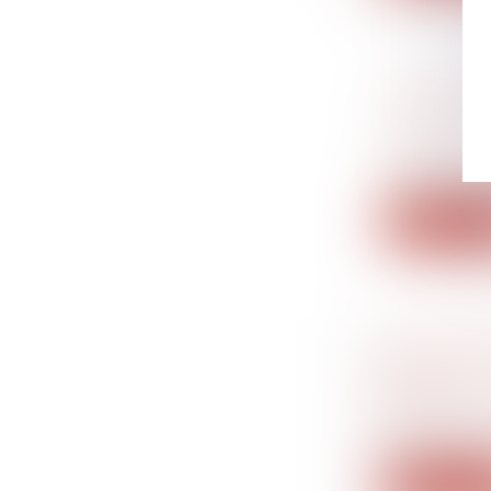
JEUDI 11
PONT
Droit du tra
Jeudi 11 nov
Lire la su
QUELS D
SMIC ?
Droit du tr
Le défaut de
Lire la su