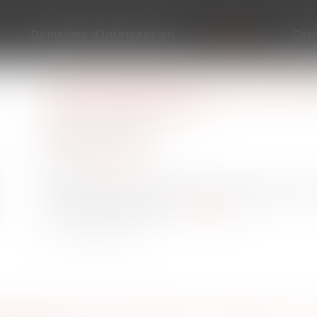
Domaines d'intervention
Actus
Con
COMPTE BANCAIRE PROFESSION
UNE OBLIGATION ?
Publié le :
09/11/2021
Droit bancaire
Source :
tribuca.net
L’ouverture d’un compte bancaire professionne
statut de l'entreprise.
Lire la suite