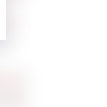
 FAIRE LE
 « fair...
CT DU
pel de sa...