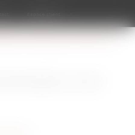
tact
Espace client
NEL, DANS QUELS CAS EST-CE
l peut être obligatoire ou non, selon le