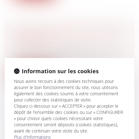
COMMENT FONCTIONNE LE DROIT
DE RETRAIT ?
Droit du travail - Salariés
Découvrez ce qu'est le droit de retrait, qui
il concerne, dans quelles circon...
Information sur les cookies
Lire la suite
Nous avons recours à des cookies techniques pour
assurer le bon fonctionnement du site, nous utilisons
également des cookies soumis à votre consentement
pour collecter des statistiques de visite.
Cliquez ci-dessous sur « ACCEPTER » pour accepter le
dépôt de l'ensemble des cookies ou sur « CONFIGURER
L’ENFANT NÉ PAR GPA À
» pour choisir quels cookies nécessitant votre
L’ÉTRANGER PEUT ÊTRE ADOPTÉ
consentement seront déposés (cookies statistiques),
PAR LE CONJOINT DU PÈRE :
avant de continuer votre visite du site.
Plus d'informations
NOUVELLE ILLUSTRATION