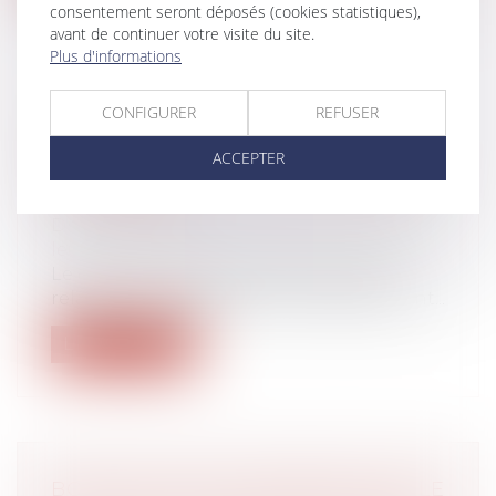
consentement seront déposés (cookies statistiques),
avant de continuer votre visite du site.
Plus d'informations
CONFIGURER
REFUSER
PROTECTION DE L'ENFANCE :
PARUTION DU DÉCRET SUR
ACCEPTER
L'ACCOMPAGNEMENT DU TIERS DE
CONFIANCE
Droit de la famille, des personnes et de
leur patrimoine
Le décret n° 2023-826 du 28 août 2023
relatif aux modalités d’accompagnement...
Lire la suite
BONS D'ACHATS ATTRIBUÉS PAR LE