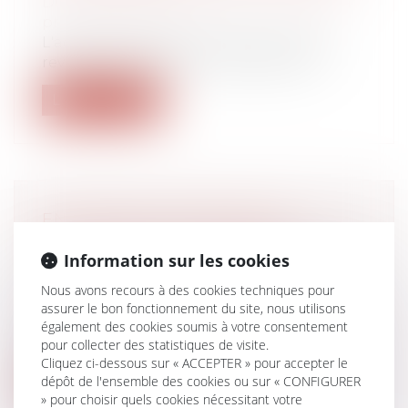
Droit du travail - Employeurs
/
Droit de la
protection sociale
L'administration de la sécurité sociale
revient sur sa position imposant d'in...
Lire la suite
ENTREPRISE INDIVIDUELLE,
EXPLOITATION PERSONNELLE ET
Information sur les cookies
EXONÉRATION « DUTREIL »
Droit des sociétés
/
Transmission
Nous avons recours à des cookies techniques pour
d’entreprise
assurer le bon fonctionnement du site, nous utilisons
également des cookies soumis à votre consentement
Un arrêt de la cour de cassation en date
pour collecter des statistiques de visite.
du 21 juin 2023 concernant la transm...
Cliquez ci-dessous sur « ACCEPTER » pour accepter le
dépôt de l'ensemble des cookies ou sur « CONFIGURER
Lire la suite
» pour choisir quels cookies nécessitant votre