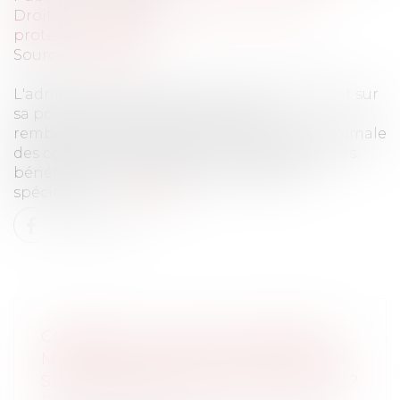
Droit du travail - Employeurs
/
Droit de la
protection sociale
Source :
www.efl.fr
L'administration de la sécurité sociale revient sur
sa position imposant d'inclure les
remboursements de frais dans l'assiette minimale
des cotisations de sécurité sociale des salariés
bénéficiant d'une déduction forfaitaire
spécifique...
Lire la suite
COMMENT CALCULER L'ASSIETTE
MINIMALE DES COTISATIONS D'UN
SALARIÉ BÉNÉFICIANT D'UNE DFS ?