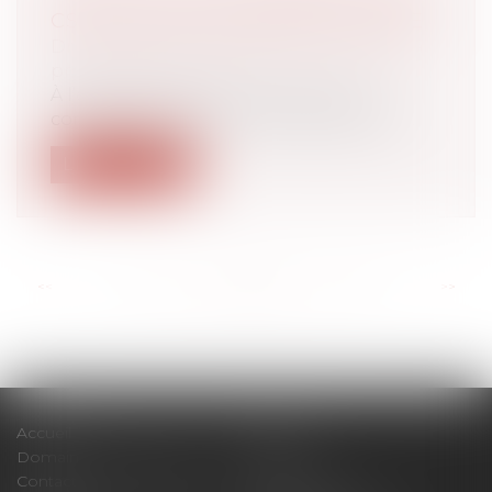
CSE POUR LA RENTRÉE SCOLAIRE
Droit du travail - Employeurs
/
Droit de la
protection sociale
À l’occasion de la rentrée scolaire, le
comités social et économique peut att...
Lire la suite
<<
<
...
92
93
94
95
96
97
98
...
>
>>
Accueil
Cabinet
Domaines d'intervention
Actus
Contact
Plan du site