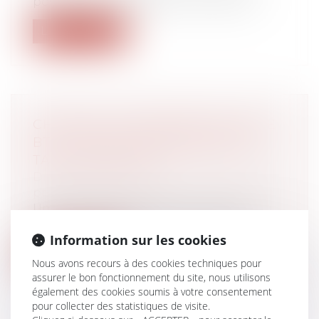
position administrative, la Cour de ca...
Lire la suite
CHÔMAGE-INTEMPÉRIES DANS LE
BTP : PAS DE CHANGEMENT DE
TAUX POUR 2023
Droit du travail - Employeurs
/
Droit de la
protection sociale
Un arrêté fixe les taux de la cotisation au
régime de chômage intempéries du...
Information sur les cookies
Lire la suite
Nous avons recours à des cookies techniques pour
assurer le bon fonctionnement du site, nous utilisons
également des cookies soumis à votre consentement
pour collecter des statistiques de visite.