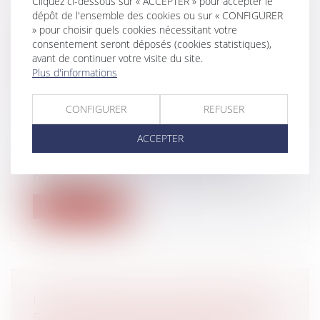
Cliquez ci-dessous sur « ACCEPTER » pour accepter le
dépôt de l'ensemble des cookies ou sur « CONFIGURER
QPC : LÉGATAIRE UNIVERSEL,
» pour choisir quels cookies nécessitant votre
consentement seront déposés (cookies statistiques),
INDEMNITÉ DE RÉDUCTION ET
avant de continuer votre visite du site.
PAIEMENT DES DROITS DE
Plus d'informations
SUCCESSION
Droit de la famille, des personnes et de
CONFIGURER
REFUSER
leur patrimoine
/
Patrimoine et
succession
ACCEPTER
L’illustration par un exemple de la
problématique soulevée semble ici
nécessa...
Lire la suite
LA DÉCISION QUI SE PRONONCE
SUR UNE RÉCOMPENSE CALCULÉE