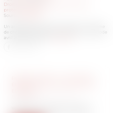
Droit du travail - Employeurs
/
Droit de la
protection sociale
Source :
www.efl.fr
Un arrêté fixe les taux de la cotisation au régime
de chômage intempéries du BTP pour la période
avril 2023-mars 2024...
Lire la suite
RÉGIME DUTREIL : LA LOCATION
ÉQUIPÉE EST-ELLE UNE ACTIVITÉ
ÉLIGIBLE ?
Droit des sociétés
/
Transmission
d’entreprise
Venant une nouvelle fois contredire la