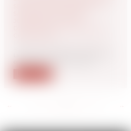
SELON LE PROFIT SUBSISTANT
SANS FIXER LA DATE DE
JOUISSANCE DIVISE EST
DÉPOURVUE DE L’AUTORITÉ DE
CHOSE JUGÉE
Droit de la famille, des personnes et de
leur patrimoine
/
Divorce et séparation
La situation est classique : le divorce d’un
couple est prononcé, mais des di...
Lire la suite
<<
<
...
99
100
101
102
103
104
105
...
>
>>