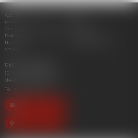
Accueil
Cabinet
Domaines d'intervention
Actus
Contact
Plan du site
Politique de confidentialité
Mentions légales
Honoraires
Politique de cookies
Articles
CÉCILE MOURGUES
18 rue du Collège
11400 CASTELNAUDARY
Tél :
04 68 23 41 32
NOUS CONTACTER
NOUS LOCALISER