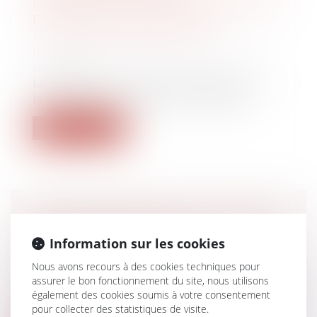
L'ASSURANCE-VIE A ÉTÉ RACHETÉE
PAR SON SOUSCRIPTEUR
Droit de la famille, des personnes et de
leur patrimoine
/
Patrimoine et
succession
Les dispositions relatives au rapport et à
la réduction des primes manifestem...
Lire la suite
SÉCURITÉ SOCIALE : DES AUTEURS
DÉSORMAIS DÉMUNIS
Information sur les cookies
Droit du travail - Employeurs
/
Droit de la
Nous avons recours à des cookies techniques pour
protection sociale
assurer le bon fonctionnement du site, nous utilisons
Le gouvernement a diminué par décret la
également des cookies soumis à votre consentement
protection sociale des artistes-auteu...
pour collecter des statistiques de visite.