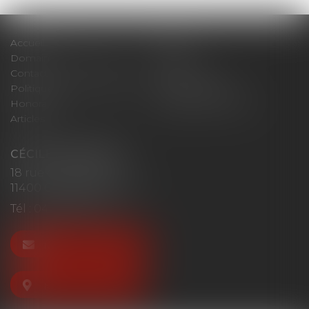
Accueil
Cabinet
Domaines d'intervention
Actus
Contact
Plan du site
Politique de confidentialité
Mentions légales
Honoraires
Politique de cookies
Articles
CÉCILE MOURGUES
18 rue du Collège
11400 CASTELNAUDARY
Tél :
04 68 23 41 32
NOUS CONTACTER
NOUS LOCALISER