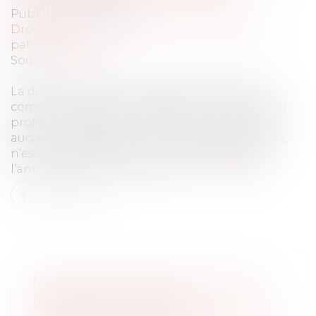
Publié le :
23/03/2022
Droit de la famille, des personnes et de leur
patrimoine
Source :
www.efl.fr
La dissimulation de l’existence d’enfants non
communs lors d’un changement de régime au
profit d’une séparation de biens, qui n’induit
aucun avantage pour l’un ou l’autre des époux,
n’est pas constitutive d’une fraude justifiant
l’annulation de la convention...
Lire la suite
NI RAPPORT NI RÉDUCTION DES
PRIMES EXAGÉRÉES SI