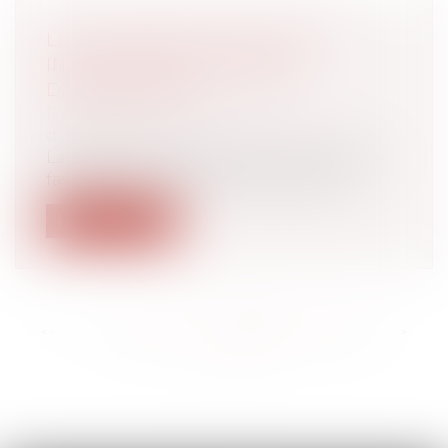
LOI DE FINANCES 2022, UNE
INCITATION À LA REPRISE
D’ENTREPRISES
Droit des sociétés
/
Transmission
d’entreprise
La loi de finances 2022 a pour objectif de
favoriser la croissance économique...
Lire la suite
<<
<
...
185
186
187
188
189
190
191
...
>
>>