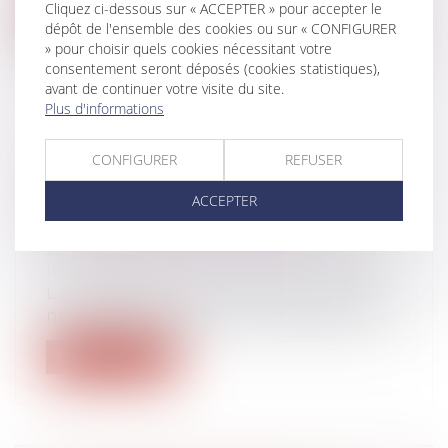
Cliquez ci-dessous sur « ACCEPTER » pour accepter le
Lire la suite
dépôt de l'ensemble des cookies ou sur « CONFIGURER
» pour choisir quels cookies nécessitant votre
consentement seront déposés (cookies statistiques),
avant de continuer votre visite du site.
Plus d'informations
CHANGEMENT DE RÉGIME
CONFIGURER
REFUSER
MATRIMONIAL : L’OMISSION
D’ENFANTS NON COMMUNS N’EST
ACCEPTER
PAS EN SOI FRAUDULEUSE
Droit de la famille, des personnes et de
leur patrimoine
La dissimulation de l’existence d’enfants
non communs lors d’un changement de...
Lire la suite