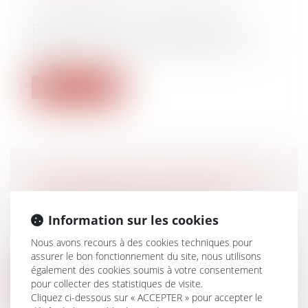
matrimoniaux
Dans le cadre d’un changement de
régime matrimonial, la dissimulation de
l’ex...
Lire la suite
UN SALARIÉ PEUT-IL REFUSER UNE
MUTATION AU NOM DE SES
CONVICTIONS RELIGIEUSES ?
Information sur les cookies
Droit du travail - Salariés
Nous avons recours à des cookies techniques pour
L’employeur ne se rend pas coupable de
assurer le bon fonctionnement du site, nous utilisons
discrimination en imposant à un salari...
également des cookies soumis à votre consentement
pour collecter des statistiques de visite.
Lire la suite
Cliquez ci-dessous sur « ACCEPTER » pour accepter le