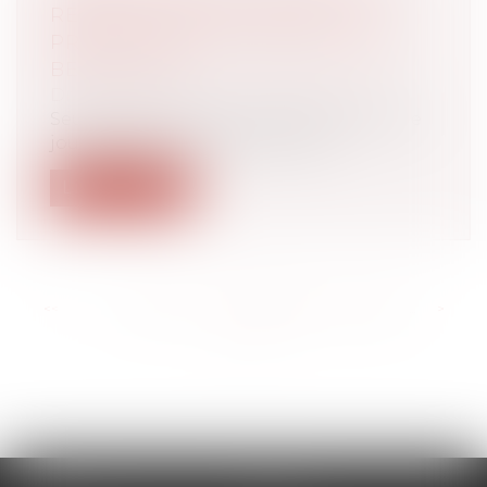
REPRISE DÉLIVRÉ PAR LE NU-
PROPRIÉTAIRE AU PROFIT DE SA
BELLE-FILLE
Droit immobilier
/
Baux d'habitation
Seul l'usufruitier, en vertu de son droit de
jouissance sur le bien dont la p...
Lire la suite
<<
<
...
193
194
195
196
197
198
199
...
>
>>