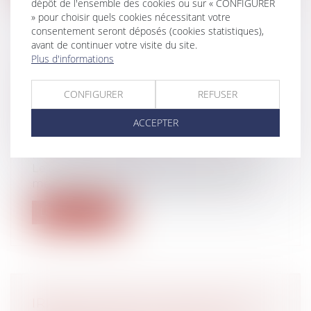
dépôt de l'ensemble des cookies ou sur « CONFIGURER
» pour choisir quels cookies nécessitant votre
consentement seront déposés (cookies statistiques),
avant de continuer votre visite du site.
Plus d'informations
CALCUL DES IJ MALADIE-
MATERNITÉ DES INDÉPENDANTS :
CONFIGURER
REFUSER
LES REVENUS D’ACTIVITÉ DE 2020
PEUVENT ÊTRE NEUTRALISÉS
ACCEPTER
Droit du travail - Employeurs
/
Droit de la
protection sociale
Le décret rendant effectives plusieurs
mesures de la loi de financement de la...
Lire la suite
IRRÉGULARITÉ DU CONGÉ POUR