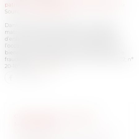
patrimoine
/
Couples et régime matrimoniaux
Source :
www.aurep.com
Dans le cadre d’un changement de régime
matrimonial, la dissimulation de l’existence
d’enfants d’un premier lit de l’un des époux à
l’occasion de l’adoption d’une séparation de
biens pure simple n’est pas constitutive d’une
fraude à leurs droits (Cass. 1ère civ., 26 janv. 2022, n°
20-18.726).
Lire la suite
CHANGEMENT DE RÉGIME
MATRIMONIAL
Droit de la famille, des personnes et de
leur patrimoine
/
Couples et régime