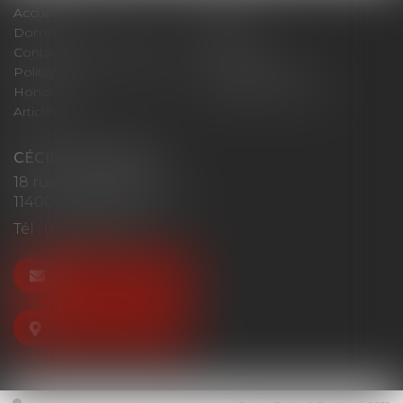
Accueil
Cabinet
Domaines d'intervention
Actus
Contact
Plan du site
Politique de confidentialité
Mentions légales
Honoraires
Politique de cookies
Articles
CÉCILE MOURGUES
18 rue du Collège
11400 CASTELNAUDARY
Tél :
04 68 23 41 32
NOUS CONTACTER
NOUS LOCALISER