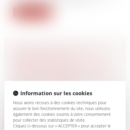
plus de justice entre les époux en...
Lire la suite
PRESTATIONS FUNÉRAIRES : LA
DGCCRF ÉMET DES
RECOMMANDATIONS POUR UNE
MEILLEURE TRANSPARENCE DES
CONTRATS OBSÈQUES
Droit de la famille, des personnes et de
Information sur les cookies
leur patrimoine
/
Patrimoine et
succession
Nous avons recours à des cookies techniques pour
La DGCCRF recommande aux
assurer le bon fonctionnement du site, nous utilisons
consommateurs de bien s’informer sur les
également des cookies soumis à votre consentement
différents...
pour collecter des statistiques de visite.
Cliquez ci-dessous sur « ACCEPTER » pour accepter le
Lire la suite