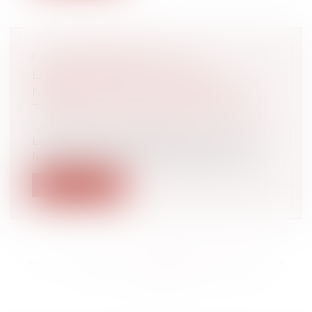
LA CONTREPARTIE AU
DÉPASSEMENT DU TEMPS
NORMAL DE TRAJET DOMICILE-
TRAVAIL DOIT ÊTRE SUFFISANTE
Droit du travail - Employeurs
Le caractère suffisant de la contrepartie
financière au temps de déplacement...
Lire la suite
<<
<
...
170
171
172
173
174
175
176
...
>
>>