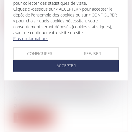
l’administrateur légal par le juge des
pour collecter des statistiques de visite.
tutelles à...
Cliquez ci-dessous sur « ACCEPTER » pour accepter le
dépôt de l'ensemble des cookies ou sur « CONFIGURER
Lire la suite
» pour choisir quels cookies nécessitant votre
consentement seront déposés (cookies statistiques),
avant de continuer votre visite du site.
Plus d'informations
CONFIGURER
REFUSER
DEVOIR DE SECOURS ET
PRESTATION COMPENSATOIRE :
ACCEPTER
L’ABSENCE DE POROSITÉ
Droit de la famille, des personnes et de
leur patrimoine
/
Divorce et séparation
La Cour de cassation rappelle que
l’avantage constitué par la jouissance
grat...
Lire la suite