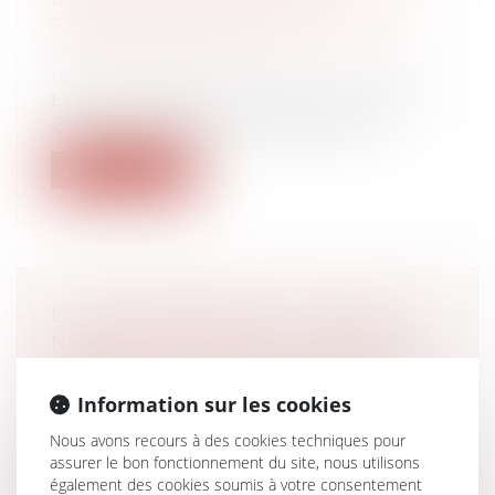
SÉCURITÉ SOCIALE ET DU CPSTI
Droit du travail - Employeurs
/
Droit de la
protection sociale
La Cour certifie avec réserve les comptes
2021 des cinq branches de prestatio...
Lire la suite
LE COTRANSIGEANT DU MINEUR
NE PEUT INVOQUER LA NULLITÉ
POUR ABSENCE D’AUTORISATION
DU JUGE
Information sur les cookies
Droit des sociétés
/
Transmission
Nous avons recours à des cookies techniques pour
d’entreprise
assurer le bon fonctionnement du site, nous utilisons
L’absence d’autorisation de
également des cookies soumis à votre consentement