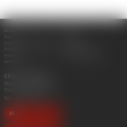
Accueil
Cabinet
Domaines d'intervention
Actus
Contact
Plan du site
Politique de confidentialité
Mentions légales
Honoraires
Politique de cookies
Articles
CÉCILE MOURGUES
18 rue du Collège
11400 CASTELNAUDARY
Tél :
04 68 23 41 32
NOUS CONTACTER