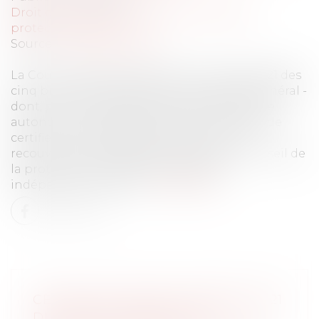
Droit du travail - Employeurs
/
Droit de la
protection sociale
Source :
www.ccomptes.fr
La Cour certifie avec réserve les comptes 2021 des
cinq branches de prestations du régime général -
dont, pour la première fois, la 5ème branche
autonomie nouvellement créée -, et refuse de
certifier les comptes 2021 de l’activité de
recouvrement (réseau des Urssaf) et du conseil de
la protection sociale des travailleurs
indépendants (CPSTI)...
Lire la suite
CERTIFICATION DES COMPTES 2021
DU RÉGIME GÉNÉRAL DE