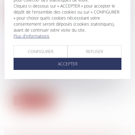
profes...
Cliquez ci-dessous sur « ACCEPTER » pour accepter le
dépôt de l'ensemble des cookies ou sur « CONFIGURER
Lire la suite
» pour choisir quels cookies nécessitant votre
consentement seront déposés (cookies statistiques),
avant de continuer votre visite du site.
Plus d'informations
CONFIGURER
REFUSER
LOI SANTÉ AU TRAVAIL : LES
RÈGLES DE L'ESSAI ENCADRÉ
ACCEPTER
SONT DÉFINIES
Droit du travail - Salariés
Les modalités de mise en œuvre de l'essai
encadré, qui a pour objectif de fav...
Lire la suite