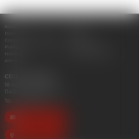
Accueil
Cabinet
Domaines d'intervention
Actus
Contact
Plan du site
Politique de confidentialité
Mentions légales
Honoraires
Politique de cookies
Articles
CÉCILE MOURGUES
18 rue du Collège
11400 CASTELNAUDARY
Tél :
04 68 23 41 32
NOUS CONTACTER
NOUS LOCALISER