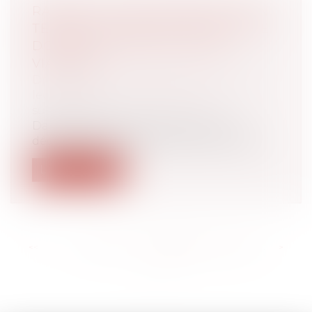
RAPPORT D’UNE DONATION D’UN
TERRAIN CONSTRUCTIBLE QUE LE
DONATAIRE A PAR LA SUITE
VIABILISÉ
Droit de la famille, des personnes et de
leur patrimoine
/
Patrimoine et
succession
Dans cette affaire, deux époux sont
décédés respectivement les 11 avril 1976...
Lire la suite
<<
<
...
175
176
177
178
179
180
181
...
>
>>