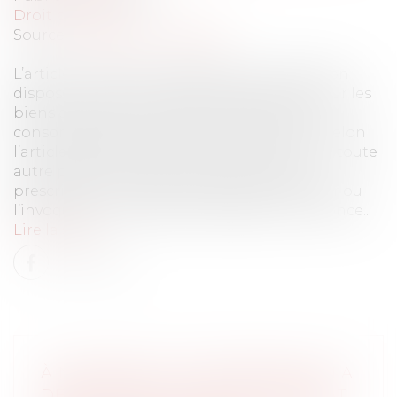
Droit bancaire
Source :
www.actu-juridique.fr
L’article L. 218-2 du Code de la consommation
dispose que l’action des professionnels, pour les
biens ou les services qu’ils fournissent aux
consommateurs, se prescrit par deux ans. Selon
l’article 2253 du Code civil, les créanciers, ou toute
autre personne ayant intérêt à ce que la
prescription soit acquise, peuvent l’opposer ou
l’invoquer lors même que le débiteur y renonce...
Lire la suite
À NANTERRE, ON EXPÉRIMENTE LA
DÉSIGNATION D’OFFICE D’AVOCAT