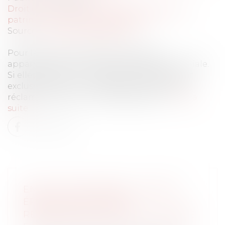
Droit de la famille, des personnes et de leur
patrimoine
/
Divorce et séparation
Source :
immobilier.lefigaro.fr
Pour la justice, les aides au logement
appartiennent à la communauté matrimoniale.
Si elles financent un logement appartenant
exclusivement à l’un des époux, l’autre peut
réclamer sa part en cas de séparation...
Lire la
suite
EN CAS DE DIVORCE, L’UN DES
ÉPOUX PEUT DEVOIR
REMBOURSER DES APL À L’AUTRE