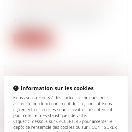
Droit de la famille, des personnes et de
leur patrimoine
/
Divorce et séparation
Pour la justice, les aides au logement
appartiennent à la communauté
matrimon...
Lire la suite
UN DÉCRET PERMET L’ENTRÉE EN
VIGUEUR DU TITRE-MOBILITÉS LE
Information sur les cookies
1ER JANVIER 2022
Nous avons recours à des cookies techniques pour
Droit du travail - Employeurs
assurer le bon fonctionnement du site, nous utilisons
La loi d’orientation des mobilités, dite loi
également des cookies soumis à votre consentement
LOM (JO du 26/12/2019) permet l’...
pour collecter des statistiques de visite.
Cliquez ci-dessous sur « ACCEPTER » pour accepter le
Lire la suite
dépôt de l'ensemble des cookies ou sur « CONFIGURER