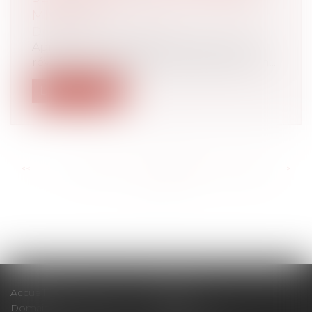
MINISTRE
Droit du travail - Salariés
Après une fin d’année marquée par des
révélations médiatiques au sujet du man...
Lire la suite
<<
<
...
202
203
204
205
206
207
208
...
>
>>
Accueil
Cabinet
Domaines d'intervention
Actus