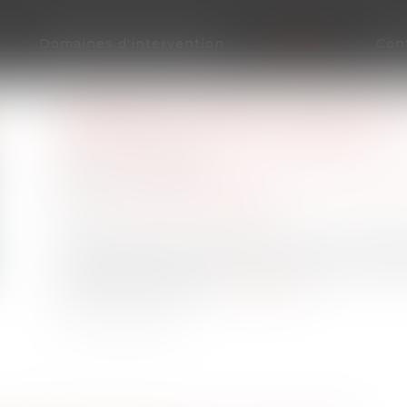
Domaines d'intervention
Actus
Con
CADEAUX ET BONS D’ACHAT 202
D’EXONÉRATION AUGMENTÉ !
Publié le :
02/12/2021
Droit du travail - Employeurs
/
Droit de la prot
Source :
www.editions-tissot.fr
Les cadeaux et bons d’achat que vous distribue
sous certaines conditions, notamment un plaf
cotisations sociales...
Lire la suite