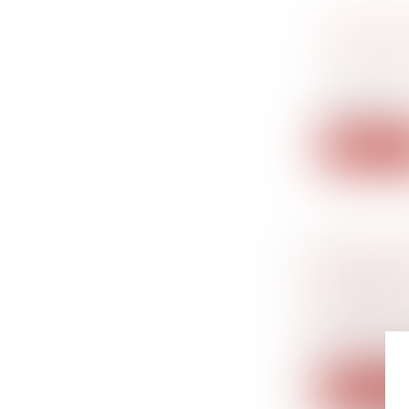
CADEAUX 
D’EXONÉ
Droit du tr
Les cadeaux
entrepr...
Lire la su
CAS PRAT
SALARIÉ
Droit du tr
Lorsqu’un s
e...
Lire la su