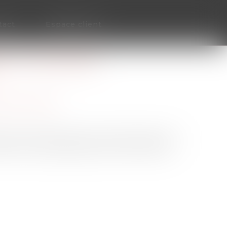
tact
Espace client
1 : LE PLAFOND
ection sociale
z aux salariés de votre entreprise peuvent,
ond à ne pas dépasser, être exonérés de