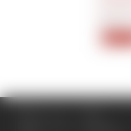
Droit de la
succession
Saisie de r
pro...
Lire la su
Accueil
Cabinet
Domaines d'intervention
Actus
Contact
Plan du site
Politique de confidentialité
Mentions légales