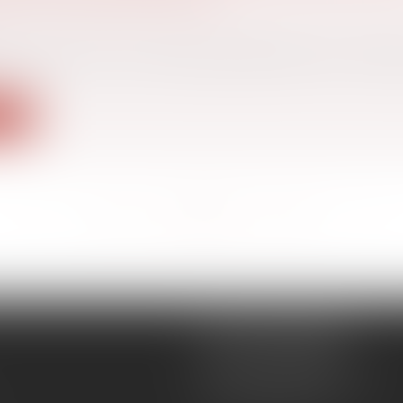
 famille, des personnes et de leur patrimoine
/
Patrimo
éclamations sur les nombreuses difficultés rencontrées
ite
<<
<
...
210
211
212
213
214
215
216
...
>
>>
CÉCILE MOURGUES
18 rue du Collège
11400 CASTELNAUDARY