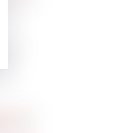
 et régime
stence
PELLE À
ES