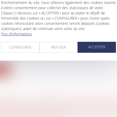
fonctionnement du site, nous utilisons également des cookies soumis
à votre consentement pour collecter des statistiques de visite.
Cliquez ci-dessous sur « ACCEPTER » pour accepter le dépôt de
l'ensemble des cookies ou sur « CONFIGURER » pour choisir quels
cookies nécessitant votre consentement seront déposés (cookies
UTÉ LÉGALE : DERNIÈRES PRÉCISIONS
statistiques), avant de continuer votre visite du site.
Plus d'informations
UDENTIELLES
 famille, des personnes et de leur patrimoine
/
Couples
ACCEPTER
aux
CONFIGURER
REFUSER
cassation précise les règles de détermination de l’exi
ite
NÉRAIRE : LA DÉFENSEURE DES DROITS AP
ORME PROFONDE EN FAVEUR DES DROITS D
 ET DE LEURS PROCHES