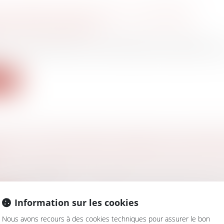
ET BONS D’ACHAT 2021 : LE PLAFOND
RATION AUGMENTÉ !
avail - Employeurs
/
Droit de la protection sociale
 et bons d’achat que vous distribuez aux salariés de v
ite
IQUE : SANCTIONNER L’ABSENCE INJUSTIFIÉ
avail - Employeurs
alarié est absent, il a l’obligation d’en informer son 
Information sur les cookies
ite
Nous avons recours à des cookies techniques pour assurer le bon