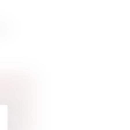
otre
E D’UN
employeur