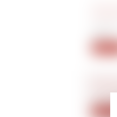
PAS DE 
PAYÉES 
Droit de la
succession
Les paieme
éteigne...
Lire la su
BUDGET D
COTISATI
Droit du tr
Maintenu en 
Lire la su