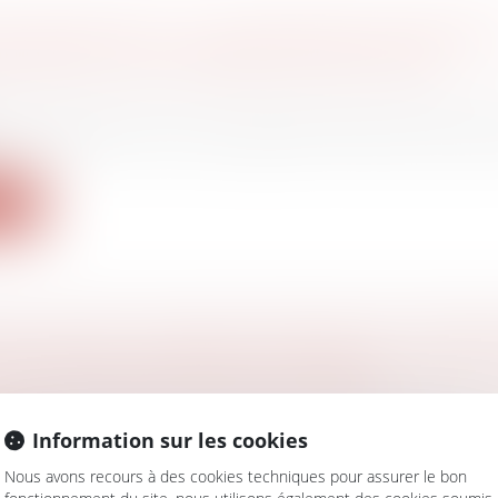
DÉCLARATION À LA SUCCESSION DES CRÉAN
EN VERTU D’UN JUGEMENT EXÉCUTOIRE
 famille, des personnes et de leur patrimoine
/
Patrimo
nts effectués en vertu du jugement exécutoire par pr
ite
E LA SÉCU: LE SÉNAT S'OPPOSE AU TRANS
ONS AGIRC-ARRCO VERS L’URSSAF
avail - Employeurs
/
Droit de la protection sociale
commission, le transfert à la Sécurité sociale de l’activ
Information sur les cookies
ite
Nous avons recours à des cookies techniques pour assurer le bon