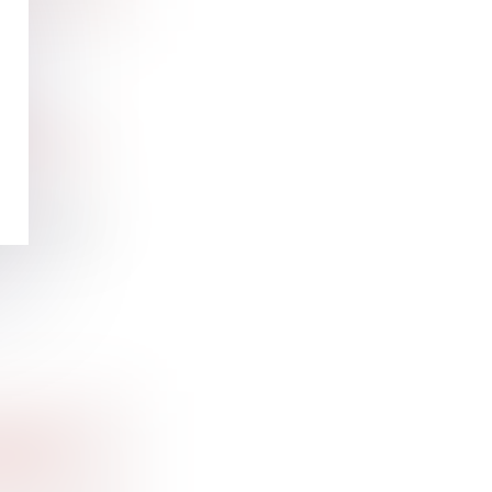
ÉS
 TRAVAIL
tar. Malgré
ILIER :
RÉCIE