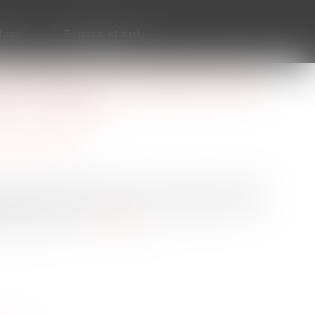
tact
Espace client
T S'OPPOSE AU TRANSFERT DES
RS L’URSSAF
ection sociale
rité sociale de l’activité de recouvrement des
ariés du privé (Agirc-Arrco) a finalement été
rge majorité...
Lire la suite