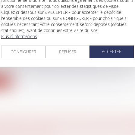
fonctionnement du site, nous utilisons également des cookies soumis
à votre consentement pour collecter des statistiques de visite.
Cliquez ci-dessous sur « ACCEPTER » pour accepter le dépôt de
l'ensemble des cookies ou sur « CONFIGURER » pour choisir quels
cookies nécessitant votre consentement seront déposés (cookies
statistiques), avant de continuer votre visite du site.
 MONDE DE FOOT : ET SI CERTAINS SALARI
Plus d'informations
 SUIVRE LES MATCHS PENDANT LE TEMPS DE
ACCEPTER
CONFIGURER
REFUSER
avail - Employeurs
lques jours, le mondial de football a commencé au Qa
ite
MMUNS EN BIEN ET VENTE D’UN BIEN IMMOB
ATION DE LA RÉSIDENCE PRINCIPALE S'APP