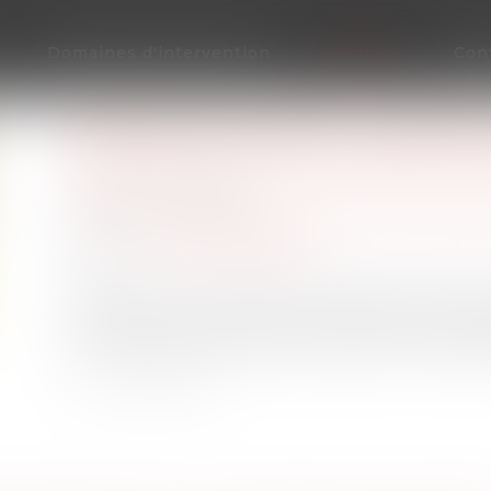
Domaines d'intervention
Actus
Con
BUDGET DE LA SÉCU: LE SÉNA
COTISATIONS AGIRC-ARRCO VE
Publié le :
01/12/2022
Droit du travail - Employeurs
/
Droit de la prot
Source :
www.publicsenat.fr
Maintenu en commission, le transfert à la Sécu
cotisations de retraite complémentaire des sal
retiré en séance au Sénat, à travers une très la