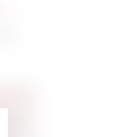
CES
ine et
ovision
FERT DES
ité de r...