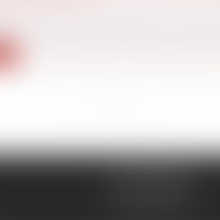
ACUN DES ÉPOUX
 famille, des personnes et de leur patrimoine
/
Couples
aux
020, M. et Mme B ont cédé, l'appartement qu'ils avaient 
ite
<<
<
...
132
133
134
135
136
137
138
...
>
>>
CÉCILE MOURGUES
18 rue du Collège
11400 CASTELNAUDARY
Tél :
04 68 23 41 32