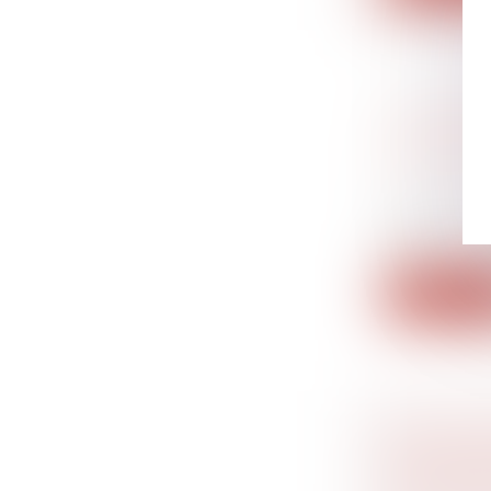
COUPE DU
VEULENT
?
Droit du tr
Depuis que
les...
Lire la su
EPOUX CO
L'EXONÉR