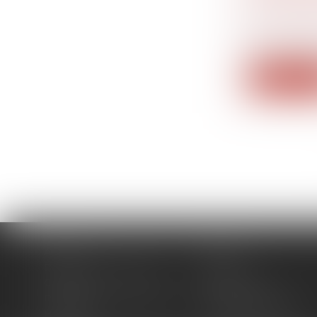
POUR CH
Droit de la
matrimoni
Le 19 mai 2
Lire la su
Accueil
Cabinet
Domaines d'intervention
Actus
Contact
Plan du site
Politique de confidentialité
Mentions légales
Honoraires
Politique de cookies