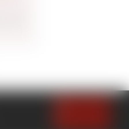
 et régime
acquis le...
NOUS CONTACTER
NOUS LOCALISER