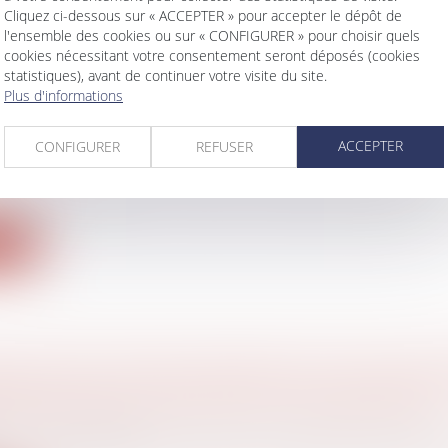
Cliquez ci-dessous sur « ACCEPTER » pour accepter le dépôt de
l'ensemble des cookies ou sur « CONFIGURER » pour choisir quels
cookies nécessitant votre consentement seront déposés (cookies
statistiques), avant de continuer votre visite du site.
Plus d'informations
TION DE L’ACTION EN RESTITUTION APRÈS
ION DU TESTAMENT
ACCEPTER
CONFIGURER
REFUSER
 famille, des personnes et de leur patrimoine
/
Patrimo
droit d’un légataire universel, institué par testament o
ite
IÉ N’A PAS À ÊTRE INFORMÉ QU’IL PEUT D
ISIONS SUR LES MOTIFS DU LICENCIEMENT
avail - Employeurs
 n’a pas l’obligation d’informer le salarié de son droit