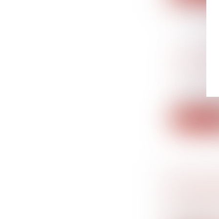
PRESCRIP
ANNULAT
Droit de la
succession
Les ayants 
Lire la su
LE SALAR
DES PRÉC
Droit du tr
L’employeur