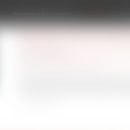
Domaines d'intervention
Actus
Con
BONUS-MALUS SUR LA CONTRI
CHÔMAGE : UNE APPLICATION 
Publié le :
19/08/2022
Droit du travail - Employeurs
/
Droit de la prot
Source :
cabinet-rs.expert-infos.com
Les entreprises d’au moins 11 salariés qui son
contribution patronale d‘assurance chômage 
contribution qu’elles devront appliquer à co