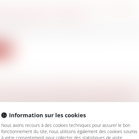
SCOLAIRE 2022 : QUELLES SONT LES RÈGLE
PAR LE CODE DU TRAVAIL ?
vail - Salariés
eptembre, pour beaucoup de salariés, cela sonne la fin
ite
ALUS SUR LA CONTRIBUTION D’ASSURANCE
 : UNE APPLICATION EN SEPTEMBRE 2022
avail - Employeurs
/
Droit de la protection sociale
ises d’au moins 11 salariés qui sont soumises au dispos
Information sur les cookies
Nous avons recours à des cookies techniques pour assurer le bon
fonctionnement du site, nous utilisons également des cookies soumis
ite
à votre consentement pour collecter des statistiques de visite.