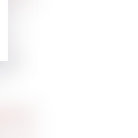
ine et
lographe,...
EMANDER
 à