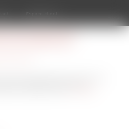
tact
Espace client
BUTION D’ASSURANCE
EN SEPTEMBRE 2022
ection sociale
t soumises au dispositif de bonus-malus de la
recevront bientôt le taux modulé de
mpter du 1er septembre 2022.
Lire la suite