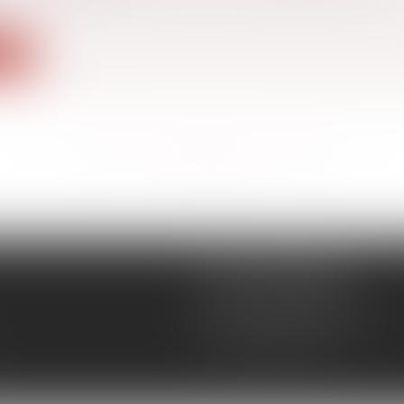
ite
<<
<
...
152
153
154
155
156
157
158
...
>
>>
CÉCILE MOURGUES
18 rue du Collège
11400 CASTELNAUDARY
Tél :
04 68 23 41 32