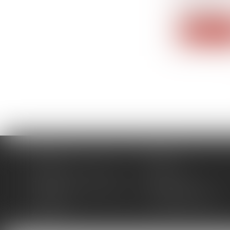
demande...
Lire la su
Accueil
Cabinet
Domaines d'intervention
Actus
Contact
Plan du site
Politique de confidentialité
Mentions légales
Honoraires
Politique de cookies
Articles