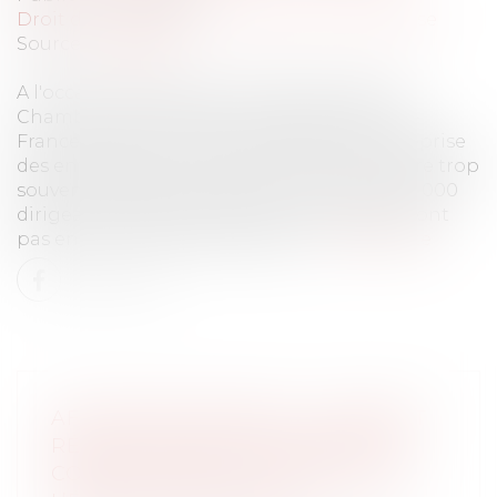
Droit des sociétés
/
Transmission d’entreprise
Source :
www.jss.fr
A l'occasion des 100 ans du réseau CMA, la
Chambre de métiers et de l’artisanat Île-de-
France a mis en lumière la question de la reprise
des entreprises. Un sujet crucial, mais encore trop
souvent négligé. Dans la région, près de 50 000
dirigeants ont plus de 60 ans : beaucoup n’ont
pas encore anticipé la question...
Lire la suite
AFFAIRE BÉTHARRAM : COMMENT
RÉAGIR QUAND SON ENFANT SE
CONFIE SUR DES VIOLENCES DE