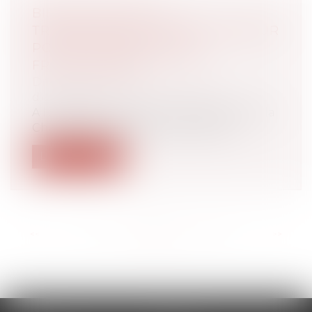
BIEN ANTICIPER SA
TRANSMISSION, UN ENJEU MAJEUR
POUR LES ENTREPRISES
FRANCILIENNES
Droit des sociétés
/
Transmission
d’entreprise
A l'occasion des 100 ans du réseau CMA, la
Chambre de métiers et de l’artisan...
Lire la suite
<<
<
...
13
14
15
16
17
18
19
...
>
>>