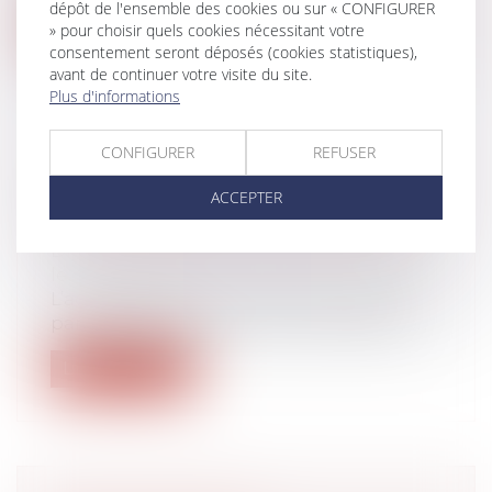
dépôt de l'ensemble des cookies ou sur « CONFIGURER
Lire la suite
» pour choisir quels cookies nécessitant votre
consentement seront déposés (cookies statistiques),
avant de continuer votre visite du site.
Plus d'informations
CONFIGURER
REFUSER
LA FRAUDE À LA COMMUNAUTÉ DE
VIE ENTRAÎNE L’ANNULATION DE
ACCEPTER
LA DÉCLARATION DE NATIONALITÉ
Droit de la famille, des personnes et de
leur patrimoine
L’acquisition de la nationalité française
par mariage exige une communauté de...
Lire la suite