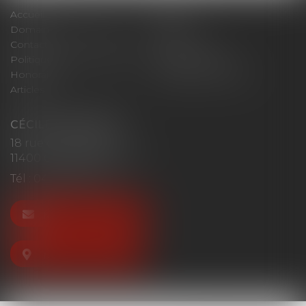
Accueil
Cabinet
Domaines d'intervention
Actus
Contact
Plan du site
Politique de confidentialité
Mentions légales
Honoraires
Politique de cookies
Articles
CÉCILE MOURGUES
18 rue du Collège
11400 CASTELNAUDARY
Tél :
04 68 23 41 32
NOUS CONTACTER
NOUS LOCALISER