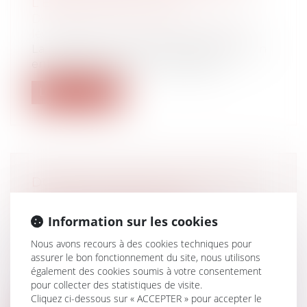
L’ÉQUIPE ÉDUCATIVE ?
Droit de la famille, des personnes et de
leur patrimoine
/
Violences familiales
La révélation d’une violence subie par un
enfant, de la part d’un professeur...
Lire la suite
DONATION: QUELLE EST CETTE
NOUVELLE OBLIGATION
ADMINISTRATIVE QUI A
Information sur les cookies
FINALEMENT ÉTÉ REPORTÉE?
Nous avons recours à des cookies techniques pour
Droit de la famille, des personnes et de
assurer le bon fonctionnement du site, nous utilisons
leur patrimoine
également des cookies soumis à votre consentement
La déclaration papier des dons manuels
pour collecter des statistiques de visite.
et des dons de sommes d'argent reste a...
Cliquez ci-dessous sur « ACCEPTER » pour accepter le