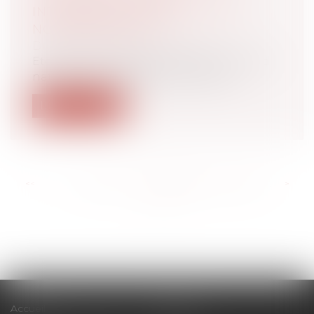
INTERPROFESSIONNEL DU 26
NOVEMBRE 2020
Droit du travail - Employeurs
Etendu par arrêté du 2 avril 2021, l’accord
national interprofessionnel du 26...
Lire la suite
<<
<
...
251
252
253
254
255
256
257
...
>
>>
Accueil
Cabinet