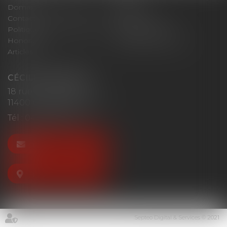
Domaines d'intervention
Actus
Contact
Plan du site
Politique de confidentialité
Mentions légales
Honoraires
Politique de cookies
Articles
CÉCILE MOURGUES
18 rue du Collège
11400 CASTELNAUDARY
Tél :
04 68 23 41 32
NOUS CONTACTER
NOUS LOCALISER
Septeo Digital & Services © 2021