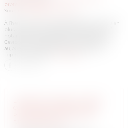
protection sociale
Source :
www.securite-sociale.fr
À l’heure où les Français développent de plus en
plus de méfiance à l’égard des institutions (cf.
notamment les études Opinion Way pour le
Cevipof1), l’image de la Sécurité sociale reste
aujourd’hui profondément positive dans
l’opinion publique...
Lire la suite
LAISSER UN SALARIÉ AU MÊME
COEFFICIENT DURANT 22 ANS
PEUT FAIRE SUPPOSER UNE
DISCRIMINATION