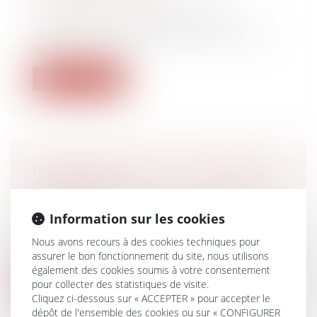
Droit du travail - Salariés
Le salarié ayant stagné au même
coefficient sur la période comprise entre
le...
Lire la suite
BAROMÈTRE 2020 : LES FRANÇAIS
ET LA SÉCU
Droit du travail - Employeurs
/
Droit de la
Information sur les cookies
protection sociale
À l’heure où les Français développent de
Nous avons recours à des cookies techniques pour
plus en plus de méfiance à l’égard d...
assurer le bon fonctionnement du site, nous utilisons
également des cookies soumis à votre consentement
Lire la suite
pour collecter des statistiques de visite.
Cliquez ci-dessous sur « ACCEPTER » pour accepter le
dépôt de l'ensemble des cookies ou sur « CONFIGURER