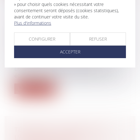
» pour choisir quels cookies nécessitant votre
consentement seront déposés (cookies statistiques),
avant de continuer votre visite du site.
Plus d'informations
CRÉANCES CONTRE L’INDIVISION :
ATTENTION AU POINT DE DÉPART
CONFIGURER
REFUSER
DE LA PRESCRIPTION
Droit de la famille, des personnes et de
ACCEPTER
leur patrimoine
/
Patrimoine et
succession
Lorsqu’un indivisaire a payé seul les
échéances de l’emprunt afférant à l’imm...
Lire la suite
TÉLÉTRAVAIL : EXTENSION DE
L'ACCORD NATIONAL