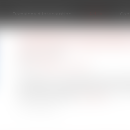
Domaines d'intervention
Actus
Con
AUTORISATION D’UNE OPÉRATI
CONDITION DU CONSENTEMEN
Publié le :
31/01/2023
Droit bancaire
Source :
actu.dalloz-etudiant.fr
Prolongeant un arrêt important rendu en févri
prononcé, à un renvoi préjudiciel (Com. 9 févr. 20
des rares arrêts publiés à propos des instru
sécurité personnalisées...
Lire la suite