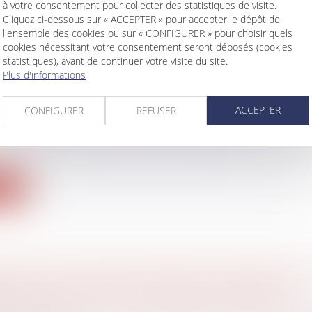
ite
à votre consentement pour collecter des statistiques de visite.
Cliquez ci-dessous sur « ACCEPTER » pour accepter le dépôt de
l'ensemble des cookies ou sur « CONFIGURER » pour choisir quels
cookies nécessitant votre consentement seront déposés (cookies
statistiques), avant de continuer votre visite du site.
Plus d'informations
TION D’UNE OPÉRATION DE PAIEMENT : LA
ACCEPTER
ON DU CONSENTEMENT AU MONTANT
CONFIGURER
REFUSER
aire
t un arrêt important rendu en février dernier et aya
ite
YEUR PEUT ÊTRE CONDAMNÉ À VERSER UN
ENT SUR LE CPF DU LANCEUR D’ALERTE