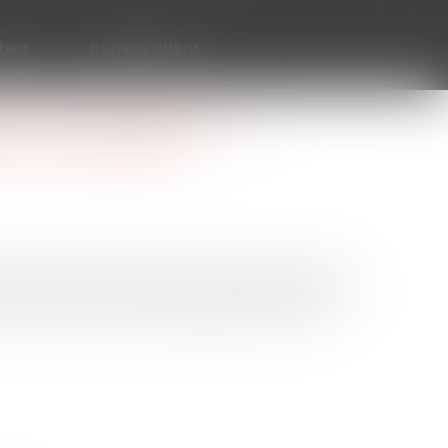
tact
Espace client
ON DE PAIEMENT : LA
T AU MONTANT
er dernier et ayant donné lieu, avant son
22, n° 17-19.441), l’arrêt rapporté fait partie
ments de paiement dotés de données de