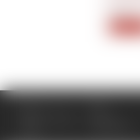
Droit du tra
La procédu
lanceur...
Lire la su
Accueil
Cabinet
Domaines d'intervention
Actus
Contact
Plan du site
Politique de confidentialité
Mentions légales
Honoraires
Politique de cookies
Articles