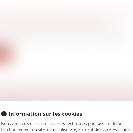
’URSSAF NE RESPECTE PAS LA PROCÉDURE 
TION DES FRAIS PROFESSIONNELS
avail - Employeurs
/
Droit de la protection sociale
l : Une URSSAF notifie à une société un redressement
pl...
ite
INANCES POUR 2023 : ASSIMILATION POSSIB
 D'ENTREPRISES INDIVIDUELLES AUX CESSI
SOCIAUX
Information sur les cookies
ociétés
/
Transmission d’entreprise
 2023, les cessions d'entreprises individuelles (et d'EIR
Nous avons recours à des cookies techniques pour assurer le bon
fonctionnement du site, nous utilisons également des cookies soumis