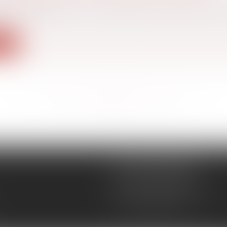
vail - Salariés
re d'abondement du compte personnel de formation 
ite
<<
<
...
121
122
123
124
125
126
127
...
>
>>
CÉCILE MOURGUES
18 rue du Collège
11400 CASTELNAUDARY
Tél :
04 68 23 41 32