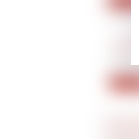
Lire la su
AUTORISA
CONDITI
Droit banc
Prolongean
lieu,...
Lire la su
L’EMPLO
ABONDEM